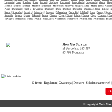
Lapponia
|
Lassa
|
Laufenn
|
Leao
|
Lexani
|
Linglong
|
Linswood
|
Long March
|
Longmarch
|
Mabor
|
Mag
Membat
|
Mentor
|
Meteor
|
Metzeler
|
Michelin
|
Milestone
|
Minerva
|
Mirage
|
Mitas
|
Momo Tires
|
Nanka
Platin
|
Pneumant
|
Point-S
|
PowerTrac
|
Premiorri
|
Presa
|
Prestivo
|
Protector
|
Quingda
|
Radar
|
Riken
|
Ri
Saxon
|
Schwalbe
|
Security
|
Seiberling
|
Semperit
|
Silverstone
|
SolidAir
|
Solideal
|
Sonar
|
Sonny
|
Sporti
Sunwide
|
Superia
|
Syron
|
T-Brand
|
Taurus
|
Tempra
|
Tigar
|
Titan
|
Toledo
|
Torque
|
Toyo
|
Tracmax
|
Tra
Voyager
|
Vredestein
|
Wanda
|
Wanli
|
WestLake
|
Windforce
|
WindPower
|
Winter Hero
|
Wintercat
|
Yoko
Moto Mar Sp. z o.o.
ul. Fordońska 185-187
85-766 Bydgoszcz
O firmie
|
Regulamin
|
Gwarancja
|
Dostawa
|
Składanie zamówień
Od
© Copyright Moto Mar S