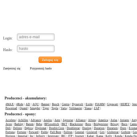
Logowanie
Login:
Hasło:
Zaloguj się
Zarejestruj się
Przypomnij hasło
Producenci - akumulatory:
4MAX
|
4Ride
|
AD
|
AQU
|
Banner
|
Bosch
|
Centra
|
Dynavolt
|
Exide
|
FIAMM
|
Gigawatt
|
HERTZ
|
Jen
Poweroad
|
Quand
|
Sznajder
|
Tiger
|
Topla
|
Varta
|
Voltmaster
|
Yuasa
|
ZAP
|
Producenci - opony:
Accelera
|
Achilles
|
Advance
|
Aeolus
|
Aero
|
Agrostar
|
Alliance
|
Altura
|
America
|
Anlas
|
Antares
|
Anty
Avon
|
Barkley
|
Barum
|
Beba
|
BFGoodrich
|
BKT
|
Blackstone
|
Boto
|
Bridgestone
|
Briway
|
Buco
|
Cams
Deli
|
Delinte
|
Dębica
|
Diplomat
|
Double Coin
|
Doublestar
|
Dunlop
|
Duration
|
Duraturn
|
Duro
|
Ecomat
Fortuna
|
Fortune
|
Forward
|
Fulda
|
Full Bore
|
Fullrun
|
General
|
Gislaved
|
Giti
|
Globestar
|
Goform
|
Goo
Horizon
|
Imperial
|
Inc
|
Infinity
|
Interstate
|
IRC
|
ITP
|
Journey
|
Kabat
|
Kama
|
Kelly
|
Kenda
|
Kenda (St