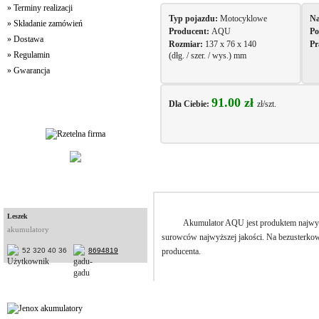
» Terminy realizacji
Typ pojazdu:
Motocyklowe
Na
» Składanie zamówień
Producent:
AQU
Po
» Dostawa
Rozmiar:
137 x 76 x 140
Pr
» Regulamin
(dłg. / szer. / wys.) mm
» Gwarancja
91.00 zł
Dla Ciebie:
zł/szt.
Jakość Usług
Opis
Konsultanci
Leszek
Akumulator AQU jest produktem najwyż
akumulatory
surowców najwyższej jakości. Na bezusterkow
producenta.
52 320 40 36
8694819
Partnerzy