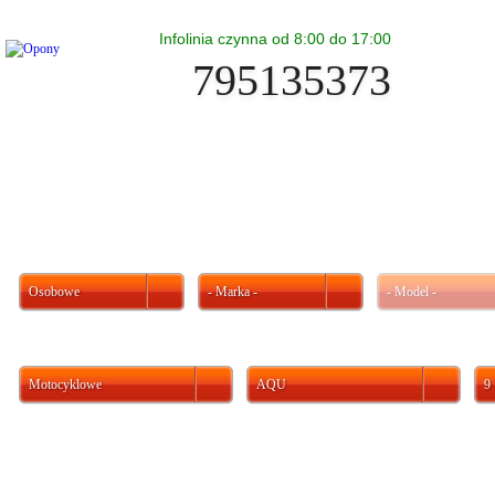
Infolinia czynna od 8:00 do 17:00
795135373
Osobowe
- Marka -
- Model -
Motocyklowe
AQU
9
Ważne informacje
Akumulator AQU Kon