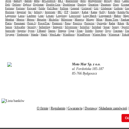
Avon
|
Barkley
|
Barum
|
Beba
|
BFGoodrich
|
BKT
|
Blackstone
|
Boto
|
Bridgestone
|
Briway
|
Buco
|
Cams
Deli
|
Delinte
|
Dębica
|
Diplomat
|
Double Coin
|
Doublestar
|
Dunlop
|
Duration
|
Duraturn
|
Duro
|
Ecomat
Fortuna
|
Fortune
|
Forward
|
Fulda
|
Full Bore
|
Fullrun
|
General
|
Gislaved
|
Giti
|
Globestar
|
Goform
|
Goo
Horizon
|
Imperial
|
Inc
|
Infinity
|
Interstate
|
IRC
|
ITP
|
Journey
|
Kabat
|
Kama
|
Kelly
|
Kenda
|
Kenda (St
Lapponia
|
Lassa
|
Laufenn
|
Leao
|
Lexani
|
Linglong
|
Linswood
|
Long March
|
Longmarch
|
Mabor
|
Mag
Membat
|
Mentor
|
Meteor
|
Metzeler
|
Michelin
|
Milestone
|
Minerva
|
Mirage
|
Mitas
|
Momo Tires
|
Nanka
Platin
|
Pneumant
|
Point-S
|
PowerTrac
|
Premiorri
|
Presa
|
Prestivo
|
Protector
|
Quingda
|
Radar
|
Riken
|
Ri
Saxon
|
Schwalbe
|
Security
|
Seiberling
|
Semperit
|
Silverstone
|
SolidAir
|
Solideal
|
Sonar
|
Sonny
|
Sporti
Sunwide
|
Superia
|
Syron
|
T-Brand
|
Taurus
|
Tempra
|
Tigar
|
Titan
|
Toledo
|
Torque
|
Toyo
|
Tracmax
|
Tra
Voyager
|
Vredestein
|
Wanda
|
Wanli
|
WestLake
|
Windforce
|
WindPower
|
Winter Hero
|
Wintercat
|
Yoko
Moto Mar Sp. z o.o.
ul. Fordońska 185-187
85-766 Bydgoszcz
O firmie
|
Regulamin
|
Gwarancja
|
Dostawa
|
Składanie zamówień
Od