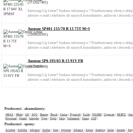
(3732027401)
Interesują Cię Letnie? Szukasz informacji o ? Przedstawiamy ofertę e-skl
adresów e-mail i telefonów do naszych konsultantów, zadzwoń i dowiedz si
Austone SP401 155/70 R 13 75T M+S
(3209020501)
Interesują Cię Letnie? Szukasz informacji o ? Przedstawiamy ofertę e-skl
adresów e-mail i telefonów do naszych konsultantów, zadzwoń i dowiedz si
Austone SP6 195/65 R 15 91V FR
(3325027004)
Interesują Cię Letnie? Szukasz informacji o ? Przedstawiamy ofertę e-skl
adresów e-mail i telefonów do naszych konsultantów, zadzwoń i dowiedz si
Producenci - akumulatory:
4MAX
|
4Ride
|
AD
|
AQU
|
Banner
|
Bosch
|
Centra
|
Dynavolt
|
Exide
|
FIAMM
|
Gigawatt
|
HERTZ
|
Jen
Poweroad
|
Quand
|
Sznajder
|
Tiger
|
Topla
|
Varta
|
Voltmaster
|
Yuasa
|
ZAP
|
Producenci - opony:
Accelera
|
Achilles
|
Advance
|
Aeolus
|
Aero
|
Agrostar
|
Alliance
|
Altura
|
America
|
Anlas
|
Antares
|
Anty