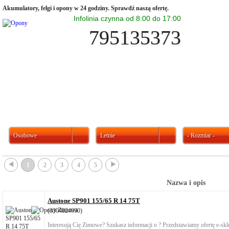
Akumulatory, felgi i opony w 24 godziny. Sprawdź naszą ofertę.
Infolinia czynna od 8:00 do 17:00
795135373
Osobowe
Letnie
- Rozmiar -
{
}
1
2
3
4
5
Nazwa i opis
Austone SP901 155/65 R 14 75T
(3304024090)
Interesują Cię Zimowe? Szukasz informacji o ? Przedstawiamy ofertę e-s