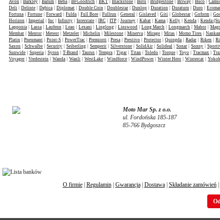
Avon
|
Barkley
|
Barum
|
Beba
|
BFGoodrich
|
BKT
|
Blackstone
|
Boto
|
Bridgestone
|
Briway
|
Buco
|
Cams
Deli
|
Delinte
|
Dębica
|
Diplomat
|
Double Coin
|
Doublestar
|
Dunlop
|
Duration
|
Duraturn
|
Duro
|
Ecomat
Fortuna
|
Fortune
|
Forward
|
Fulda
|
Full Bore
|
Fullrun
|
General
|
Gislaved
|
Giti
|
Globestar
|
Goform
|
Goo
Horizon
|
Imperial
|
Inc
|
Infinity
|
Interstate
|
IRC
|
ITP
|
Journey
|
Kabat
|
Kama
|
Kelly
|
Kenda
|
Kenda (St
Lapponia
|
Lassa
|
Laufenn
|
Leao
|
Lexani
|
Linglong
|
Linswood
|
Long March
|
Longmarch
|
Mabor
|
Mag
Membat
|
Mentor
|
Meteor
|
Metzeler
|
Michelin
|
Milestone
|
Minerva
|
Mirage
|
Mitas
|
Momo Tires
|
Nanka
Platin
|
Pneumant
|
Point-S
|
PowerTrac
|
Premiorri
|
Presa
|
Prestivo
|
Protector
|
Quingda
|
Radar
|
Riken
|
Ri
Saxon
|
Schwalbe
|
Security
|
Seiberling
|
Semperit
|
Silverstone
|
SolidAir
|
Solideal
|
Sonar
|
Sonny
|
Sporti
Sunwide
|
Superia
|
Syron
|
T-Brand
|
Taurus
|
Tempra
|
Tigar
|
Titan
|
Toledo
|
Torque
|
Toyo
|
Tracmax
|
Tra
Voyager
|
Vredestein
|
Wanda
|
Wanli
|
WestLake
|
Windforce
|
WindPower
|
Winter Hero
|
Wintercat
|
Yoko
Moto Mar Sp. z o.o.
ul. Fordońska 185-187
85-766 Bydgoszcz
O firmie
|
Regulamin
|
Gwarancja
|
Dostawa
|
Składanie zamówień
Od