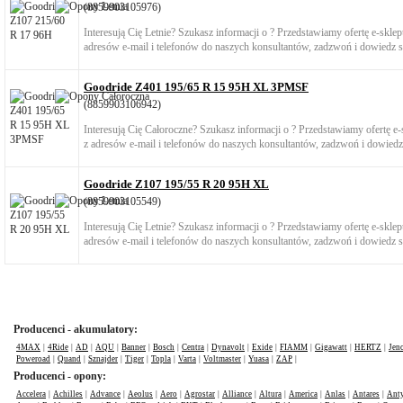
(8859903105976)
Interesują Cię Letnie? Szukasz informacji o ? Przedstawiamy ofertę e-skl
adresów e-mail i telefonów do naszych konsultantów, zadzwoń i dowiedz si
Goodride Z401 195/65 R 15 95H XL 3PMSF
(8859903106942)
Interesują Cię Całoroczne? Szukasz informacji o ? Przedstawiamy ofertę 
z adresów e-mail i telefonów do naszych konsultantów, zadzwoń i dowiedz 
Goodride Z107 195/55 R 20 95H XL
(8859903105549)
Interesują Cię Letnie? Szukasz informacji o ? Przedstawiamy ofertę e-skl
adresów e-mail i telefonów do naszych konsultantów, zadzwoń i dowiedz si
Producenci - akumulatory:
4MAX
|
4Ride
|
AD
|
AQU
|
Banner
|
Bosch
|
Centra
|
Dynavolt
|
Exide
|
FIAMM
|
Gigawatt
|
HERTZ
|
Jen
Poweroad
|
Quand
|
Sznajder
|
Tiger
|
Topla
|
Varta
|
Voltmaster
|
Yuasa
|
ZAP
|
Producenci - opony:
Accelera
|
Achilles
|
Advance
|
Aeolus
|
Aero
|
Agrostar
|
Alliance
|
Altura
|
America
|
Anlas
|
Antares
|
Anty