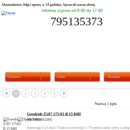
Akumulatory, felgi i opony w 24 godziny. Sprawdź naszą ofertę.
Infolinia czynna od 8:00 do 17:00
795135373
Osobowe
Letnie
- Rozmiar -
{
}
1
2
3
4
5
Nazwa i opis
Goodride Z107 175/65 R 15 84H
(8859903105280)
Interesują Cię Letnie? Szukasz informacji o ? Przedstawiamy ofertę e-skl