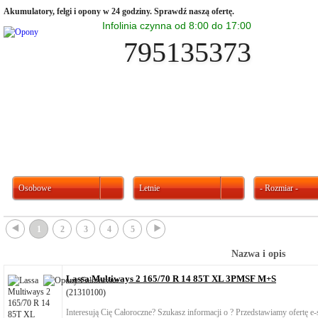
Akumulatory, felgi i opony w 24 godziny. Sprawdź naszą ofertę.
Infolinia czynna od 8:00 do 17:00
795135373
Osobowe
Letnie
- Rozmiar -
{
}
1
2
3
4
5
Nazwa i opis
Lassa Multiways 2 165/70 R 14 85T XL 3PMSF M+S
(21310100)
Interesują Cię Całoroczne? Szukasz informacji o ? Przedstawiamy ofertę 