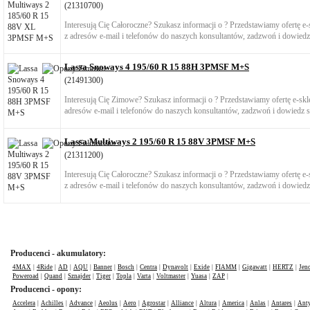
(21310700)
Interesują Cię Całoroczne? Szukasz informacji o ? Przedstawiamy ofertę 
z adresów e-mail i telefonów do naszych konsultantów, zadzwoń i dowiedz 
Lassa Snoways 4 195/60 R 15 88H 3PMSF M+S
(21491300)
Interesują Cię Zimowe? Szukasz informacji o ? Przedstawiamy ofertę e-s
adresów e-mail i telefonów do naszych konsultantów, zadzwoń i dowiedz si
Lassa Multiways 2 195/60 R 15 88V 3PMSF M+S
(21311200)
Interesują Cię Całoroczne? Szukasz informacji o ? Przedstawiamy ofertę 
z adresów e-mail i telefonów do naszych konsultantów, zadzwoń i dowiedz 
Producenci - akumulatory:
4MAX
|
4Ride
|
AD
|
AQU
|
Banner
|
Bosch
|
Centra
|
Dynavolt
|
Exide
|
FIAMM
|
Gigawatt
|
HERTZ
|
Jen
Poweroad
|
Quand
|
Sznajder
|
Tiger
|
Topla
|
Varta
|
Voltmaster
|
Yuasa
|
ZAP
|
Producenci - opony:
Accelera
|
Achilles
|
Advance
|
Aeolus
|
Aero
|
Agrostar
|
Alliance
|
Altura
|
America
|
Anlas
|
Antares
|
Anty