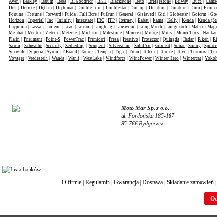
Avon
|
Barkley
|
Barum
|
Beba
|
BFGoodrich
|
BKT
|
Blackstone
|
Boto
|
Bridgestone
|
Briway
|
Buco
|
Cams
Deli
|
Delinte
|
Dębica
|
Diplomat
|
Double Coin
|
Doublestar
|
Dunlop
|
Duration
|
Duraturn
|
Duro
|
Ecomat
Fortuna
|
Fortune
|
Forward
|
Fulda
|
Full Bore
|
Fullrun
|
General
|
Gislaved
|
Giti
|
Globestar
|
Goform
|
Goo
Horizon
|
Imperial
|
Inc
|
Infinity
|
Interstate
|
IRC
|
ITP
|
Journey
|
Kabat
|
Kama
|
Kelly
|
Kenda
|
Kenda (St
Lapponia
|
Lassa
|
Laufenn
|
Leao
|
Lexani
|
Linglong
|
Linswood
|
Long March
|
Longmarch
|
Mabor
|
Mag
Membat
|
Mentor
|
Meteor
|
Metzeler
|
Michelin
|
Milestone
|
Minerva
|
Mirage
|
Mitas
|
Momo Tires
|
Nanka
Platin
|
Pneumant
|
Point-S
|
PowerTrac
|
Premiorri
|
Presa
|
Prestivo
|
Protector
|
Quingda
|
Radar
|
Riken
|
Ri
Saxon
|
Schwalbe
|
Security
|
Seiberling
|
Semperit
|
Silverstone
|
SolidAir
|
Solideal
|
Sonar
|
Sonny
|
Sporti
Sunwide
|
Superia
|
Syron
|
T-Brand
|
Taurus
|
Tempra
|
Tigar
|
Titan
|
Toledo
|
Torque
|
Toyo
|
Tracmax
|
Tra
Voyager
|
Vredestein
|
Wanda
|
Wanli
|
WestLake
|
Windforce
|
WindPower
|
Winter Hero
|
Wintercat
|
Yoko
Moto Mar Sp. z o.o.
ul. Fordońska 185-187
85-766 Bydgoszcz
O firmie
|
Regulamin
|
Gwarancja
|
Dostawa
|
Składanie zamówień
Od