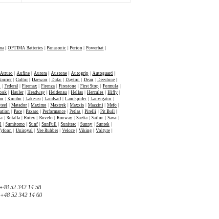
ma
|
OPTIMA Batteries
|
Panasonic
|
Perion
|
Powerbat
|
Atturo
|
Aufine
|
Aurora
|
Austone
|
Autogrip
|
Autoguard
|
ourier
|
Cultor
|
Daewoo
|
Dako
|
Dayton
|
Dean
|
Deestone
|
n
|
Federal
|
Firemax
|
Firenza
|
Firestone
|
First Stop
|
Formula
|
ook
|
Hauler
|
Headway
|
Heidenau
|
Hellas
|
Hercules
|
Hifly
|
an
|
Kumho
|
Lakesea
|
Landsail
|
Landspider
|
Lanvigator
|
teel
|
Matador
|
Maximo
|
Maxtrek
|
Maxxis
|
Mazzini
|
Mefo
|
ation
|
Pace
|
Paxaro
|
Performance
|
Petlas
|
Pirelli
|
Pit Bull
|
va
|
Rotalla
|
Rotex
|
Rovelo
|
Runway
|
Saetta
|
Sailun
|
Sava
|
l
|
Sumitomo
|
Sunf
|
SunFull
|
Sunitrac
|
Sunny
|
Suntek
|
Tyfoon
|
Uniroyal
|
Vee Rubber
|
Veloce
|
Viking
|
Voltyre
|
+48 52 342 14 58
+48 52 342 14 60