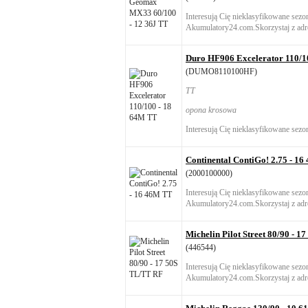
Interesują Cię nieklasyfikowane sez
Akumulatory24.com.Skorzystaj z adre
Duro HF906 Excelerator 110/1
(DUMO8110100HF)
TT
opona krosowa
Interesują Cię nieklasyfikowane sezo
Continental ContiGo! 2.75 - 1
(2000100000)
Interesują Cię nieklasyfikowane sez
Akumulatory24.com.Skorzystaj z adre
Michelin Pilot Street 80/90 - 
(446544)
Interesują Cię nieklasyfikowane sez
Akumulatory24.com.Skorzystaj z adre