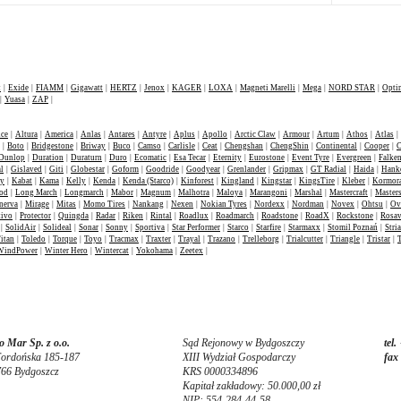
W ofercie
t
|
Exide
|
FIAMM
|
Gigawatt
|
HERTZ
|
Jenox
|
KAGER
|
LOXA
|
Magneti Marelli
|
Mega
|
NORD STAR
|
Opti
|
Yuasa
|
ZAP
|
nce
|
Altura
|
America
|
Anlas
|
Antares
|
Antyre
|
Aplus
|
Apollo
|
Arctic Claw
|
Armour
|
Artum
|
Athos
|
Atlas
|
|
Boto
|
Bridgestone
|
Briway
|
Buco
|
Camso
|
Carlisle
|
Ceat
|
Chengshan
|
ChengShin
|
Continental
|
Cooper
|
C
Dunlop
|
Duration
|
Duraturn
|
Duro
|
Ecomatic
|
Esa Tecar
|
Eternity
|
Eurostone
|
Event Tyre
|
Evergreen
|
Falke
l
|
Gislaved
|
Giti
|
Globestar
|
Goform
|
Goodride
|
Goodyear
|
Grenlander
|
Gripmax
|
GT Radial
|
Haida
|
Hank
ey
|
Kabat
|
Kama
|
Kelly
|
Kenda
|
Kenda (Starco)
|
Kinforest
|
Kingland
|
Kingstar
|
KingsTire
|
Kleber
|
Kormor
od
|
Long March
|
Longmarch
|
Mabor
|
Magnum
|
Malhotra
|
Maloya
|
Marangoni
|
Marshal
|
Mastercraft
|
Masters
nerva
|
Mirage
|
Mitas
|
Momo Tires
|
Nankang
|
Nexen
|
Nokian Tyres
|
Nordexx
|
Nordman
|
Novex
|
Ohtsu
|
Ov
tivo
|
Protector
|
Quingda
|
Radar
|
Riken
|
Rintal
|
Roadlux
|
Roadmarch
|
Roadstone
|
RoadX
|
Rockstone
|
Rosa
|
SolidAir
|
Solideal
|
Sonar
|
Sonny
|
Sportiva
|
Star Performer
|
Starco
|
Starfire
|
Starmaxx
|
Stomil Poznań
|
Stria
itan
|
Toledo
|
Torque
|
Toyo
|
Tracmax
|
Traxter
|
Trayal
|
Trazano
|
Trelleborg
|
Trialcutter
|
Triangle
|
Tristar
|
WindPower
|
Winter Hero
|
Wintercat
|
Yokohama
|
Zeetex
|
 Mar Sp. z o.o.
Sąd Rejonowy w Bydgoszczy
tel.
Fordońska 185-187
XIII Wydział Gospodarczy
fax
766 Bydgoszcz
KRS 0000334896
Kapitał zakładowy: 50.000,00 zł
NIP: 554-284-44-58