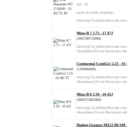
M/C; TL
opona do użytku miejskiego
Interesują Cię nieklasyfikowane sezo
Mitas B 7 2.75 - 17 47J
(3001509724000)
Interesują Cię nieklasyfikowane sez
Akumulatory24.com.Skorzystaj z adre
Continental ContiGo! 2.25 - 16
(1200060000)
Interesują Cię nieklasyfikowane sez
Akumulatory24.com.Skorzystaj z adre
Mitas B 8 2.50 - 16 42J
(3001072862000)
Interesują Cię nieklasyfikowane sez
Akumulatory24.com.Skorzystaj z adre
Dunlop Geomax MX12 80/100 