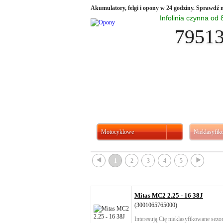
Akumulatory, felgi i opony w 24 godziny. Sprawdź n
Infolinia czynna od
7951
Motocyklowe
Nieklasyfi
{
}
1
2
3
4
5
Mitas MC2 2.25 - 16 38J
(3001065765000)
Interesują Cię nieklasyfikowane sez