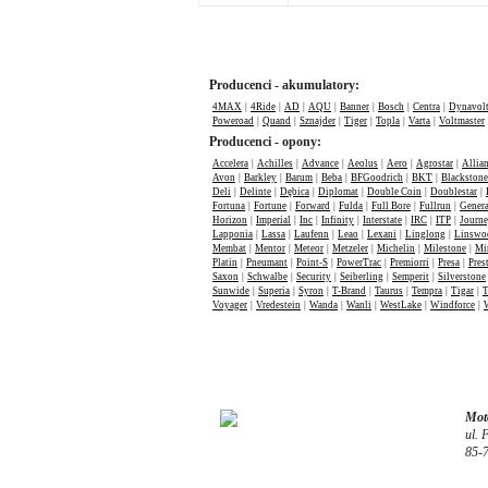
Producenci - akumulatory:
4MAX
|
4Ride
|
AD
|
AQU
|
Banner
|
Bosch
|
Centra
|
Dynavol
Poweroad
|
Quand
|
Sznajder
|
Tiger
|
Topla
|
Varta
|
Voltmaster
Producenci - opony:
Accelera
|
Achilles
|
Advance
|
Aeolus
|
Aero
|
Agrostar
|
Allia
Avon
|
Barkley
|
Barum
|
Beba
|
BFGoodrich
|
BKT
|
Blackstone
Deli
|
Delinte
|
Dębica
|
Diplomat
|
Double Coin
|
Doublestar
|
Fortuna
|
Fortune
|
Forward
|
Fulda
|
Full Bore
|
Fullrun
|
Genera
Horizon
|
Imperial
|
Inc
|
Infinity
|
Interstate
|
IRC
|
ITP
|
Journ
Lapponia
|
Lassa
|
Laufenn
|
Leao
|
Lexani
|
Linglong
|
Linswo
Membat
|
Mentor
|
Meteor
|
Metzeler
|
Michelin
|
Milestone
|
Mi
Platin
|
Pneumant
|
Point-S
|
PowerTrac
|
Premiorri
|
Presa
|
Pres
Saxon
|
Schwalbe
|
Security
|
Seiberling
|
Semperit
|
Silverstone
Sunwide
|
Superia
|
Syron
|
T-Brand
|
Taurus
|
Tempra
|
Tigar
|
T
Voyager
|
Vredestein
|
Wanda
|
Wanli
|
WestLake
|
Windforce
|
Moto
ul. 
85-