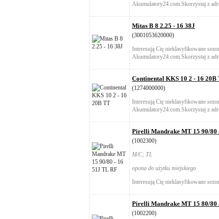
Akumulatory24.com.Skorzystaj z adre
Mitas B 8 2.25 - 16 38J
(3001053620000)
Interesują Cię nieklasyfikowane sez
Akumulatory24.com.Skorzystaj z adre
Continental KKS 10 2 - 16 20B
(1274000000)
Interesują Cię nieklasyfikowane sez
Akumulatory24.com.Skorzystaj z adre
Pirelli Mandrake MT 15 90/80 
(1002300)
M/C; TL
opona do użytku miejskiego
Interesują Cię nieklasyfikowane sezo
Pirelli Mandrake MT 15 80/80 
(1002200)