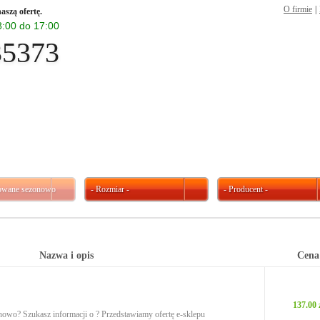
O firmie
|
aszą ofertę.
 8:00 do 17:00
35373
kowane sezonowo
- Rozmiar -
- Producent -
Nazwa i opis
Cena
137.00 
onowo? Szukasz informacji o ? Przedstawiamy ofertę e-sklepu