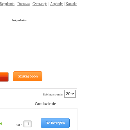
Regulamin
|
Dostawa
|
Gwarancja
|
Artykuły
|
Kontakt
brak produktów
Szukaj opon
ilość na stronie:
Zamówienie
Do koszyka
zł
szt.: