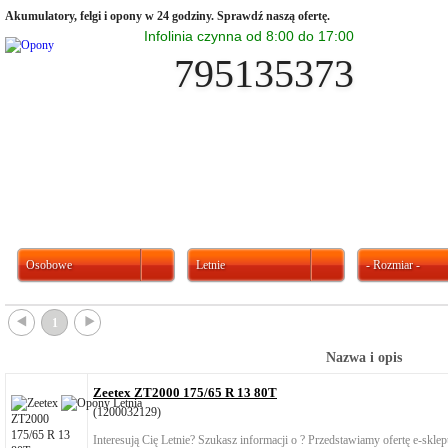
Akumulatory, felgi i opony w 24 godziny. Sprawdź naszą ofertę.
Infolinia czynna od 8:00 do 17:00
795135373
Osobowe
Letnie
- Rozmiar -
{
}
1
Nazwa i opis
Zeetex ZT2000 175/65 R 13 80T
(1200032129)
Interesują Cię Letnie? Szukasz informacji o ? Przedstawiamy ofertę e-skl