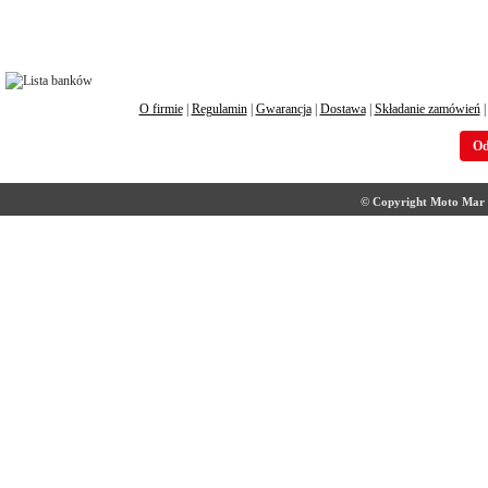
O firmie
|
Regulamin
|
Gwarancja
|
Dostawa
|
Składanie zamówień
Od
© Copyright Moto Mar S