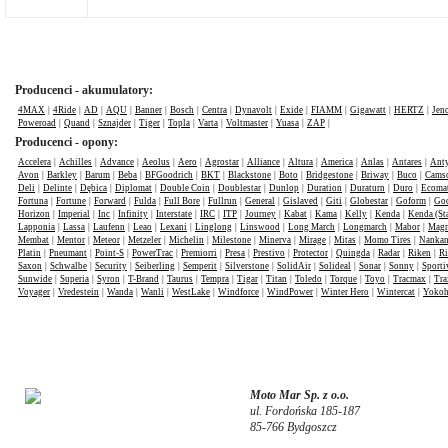
Producenci - akumulatory:
4MAX
|
4Ride
|
AD
|
AQU
|
Banner
|
Bosch
|
Centra
|
Dynavolt
|
Exide
|
FIAMM
|
Gigawatt
|
HERTZ
|
Jen
Poweroad
|
Quand
|
Sznajder
|
Tiger
|
Topla
|
Varta
|
Voltmaster
|
Yuasa
|
ZAP
|
Producenci - opony:
Accelera
|
Achilles
|
Advance
|
Aeolus
|
Aero
|
Agrostar
|
Alliance
|
Altura
|
America
|
Anlas
|
Antares
|
Anty
Avon
|
Barkley
|
Barum
|
Beba
|
BFGoodrich
|
BKT
|
Blackstone
|
Boto
|
Bridgestone
|
Briway
|
Buco
|
Cams
Deli
|
Delinte
|
Dębica
|
Diplomat
|
Double Coin
|
Doublestar
|
Dunlop
|
Duration
|
Duraturn
|
Duro
|
Ecomat
Fortuna
|
Fortune
|
Forward
|
Fulda
|
Full Bore
|
Fullrun
|
General
|
Gislaved
|
Giti
|
Globestar
|
Goform
|
Goo
Horizon
|
Imperial
|
Inc
|
Infinity
|
Interstate
|
IRC
|
ITP
|
Journey
|
Kabat
|
Kama
|
Kelly
|
Kenda
|
Kenda (St
Lapponia
|
Lassa
|
Laufenn
|
Leao
|
Lexani
|
Linglong
|
Linswood
|
Long March
|
Longmarch
|
Mabor
|
Mag
Membat
|
Mentor
|
Meteor
|
Metzeler
|
Michelin
|
Milestone
|
Minerva
|
Mirage
|
Mitas
|
Momo Tires
|
Nanka
Platin
|
Pneumant
|
Point-S
|
PowerTrac
|
Premiorri
|
Presa
|
Prestivo
|
Protector
|
Quingda
|
Radar
|
Riken
|
Ri
Saxon
|
Schwalbe
|
Security
|
Seiberling
|
Semperit
|
Silverstone
|
SolidAir
|
Solideal
|
Sonar
|
Sonny
|
Sporti
Sunwide
|
Superia
|
Syron
|
T-Brand
|
Taurus
|
Tempra
|
Tigar
|
Titan
|
Toledo
|
Torque
|
Toyo
|
Tracmax
|
Tra
Voyager
|
Vredestein
|
Wanda
|
Wanli
|
WestLake
|
Windforce
|
WindPower
|
Winter Hero
|
Wintercat
|
Yoko
Moto Mar Sp. z o.o.
ul. Fordońska 185-187
85-766 Bydgoszcz