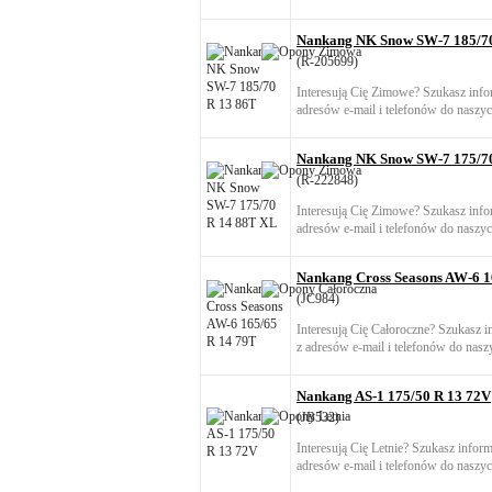
Nankang NK Snow SW-7 185/70
(R-205699)
Interesują Cię Zimowe? Szukasz info
adresów e-mail i telefonów do naszyc
Nankang NK Snow SW-7 175/7
(R-222848)
Interesują Cię Zimowe? Szukasz info
adresów e-mail i telefonów do naszyc
Nankang Cross Seasons AW-6 1
(JC984)
Interesują Cię Całoroczne? Szukasz 
z adresów e-mail i telefonów do nasz
Nankang AS-1 175/50 R 13 72V
(JB532)
Interesują Cię Letnie? Szukasz infor
adresów e-mail i telefonów do naszyc