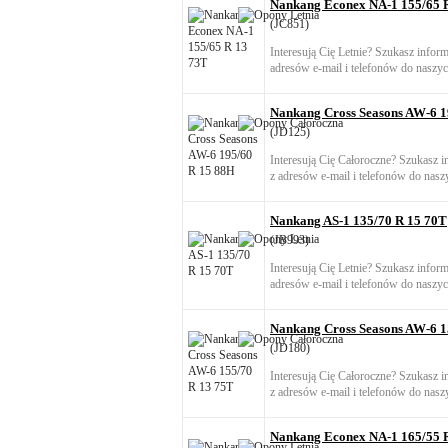
Nankang Econex NA-1 155/65 
(JC851)
Interesują Cię Letnie? Szukasz infor
adresów e-mail i telefonów do naszyc
Nankang Cross Seasons AW-6 1
(JD125)
Interesują Cię Całoroczne? Szukasz 
z adresów e-mail i telefonów do nasz
Nankang AS-1 135/70 R 15 70T
(JB993)
Interesują Cię Letnie? Szukasz infor
adresów e-mail i telefonów do naszyc
Nankang Cross Seasons AW-6 1
(JD180)
Interesują Cię Całoroczne? Szukasz 
z adresów e-mail i telefonów do nasz
Nankang Econex NA-1 165/55 