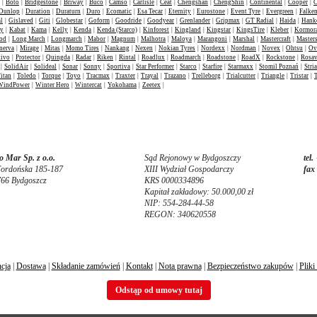
|
Boto
|
Bridgestone
|
Briway
|
Buco
|
Camso
|
Carlisle
|
Ceat
|
Chengshan
|
ChengShin
|
Continental
|
Cooper
|
C
Dunlop
|
Duration
|
Duraturn
|
Duro
|
Ecomatic
|
Esa Tecar
|
Eternity
|
Eurostone
|
Event Tyre
|
Evergreen
|
Falke
l
|
Gislaved
|
Giti
|
Globestar
|
Goform
|
Goodride
|
Goodyear
|
Grenlander
|
Gripmax
|
GT Radial
|
Haida
|
Hank
ey
|
Kabat
|
Kama
|
Kelly
|
Kenda
|
Kenda (Starco)
|
Kinforest
|
Kingland
|
Kingstar
|
KingsTire
|
Kleber
|
Kormor
od
|
Long March
|
Longmarch
|
Mabor
|
Magnum
|
Malhotra
|
Maloya
|
Marangoni
|
Marshal
|
Mastercraft
|
Masters
nerva
|
Mirage
|
Mitas
|
Momo Tires
|
Nankang
|
Nexen
|
Nokian Tyres
|
Nordexx
|
Nordman
|
Novex
|
Ohtsu
|
Ov
tivo
|
Protector
|
Quingda
|
Radar
|
Riken
|
Rintal
|
Roadlux
|
Roadmarch
|
Roadstone
|
RoadX
|
Rockstone
|
Rosa
|
SolidAir
|
Solideal
|
Sonar
|
Sonny
|
Sportiva
|
Star Performer
|
Starco
|
Starfire
|
Starmaxx
|
Stomil Poznań
|
Stria
itan
|
Toledo
|
Torque
|
Toyo
|
Tracmax
|
Traxter
|
Trayal
|
Trazano
|
Trelleborg
|
Trialcutter
|
Triangle
|
Tristar
|
WindPower
|
Winter Hero
|
Wintercat
|
Yokohama
|
Zeetex
|
 Mar Sp. z o.o.
Sąd Rejonowy w Bydgoszczy
tel.
Fordońska 185-187
XIII Wydział Gospodarczy
fax
766 Bydgoszcz
KRS 0000334896
Kapitał zakładowy: 50.000,00 zł
NIP: 554-284-44-58
REGON: 340620558
cja
|
Dostawa
|
Składanie zamówień
|
Kontakt
|
Nota prawna
|
Bezpieczeństwo zakupów
|
Pliki
Odstąp od umowy tutaj