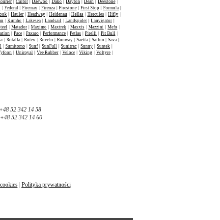
ourier
|
Cultor
|
Daewoo
|
Dako
|
Dayton
|
Dean
|
Deestone
|
n
|
Federal
|
Firemax
|
Firenza
|
Firestone
|
First Stop
|
Formula
|
ook
|
Hauler
|
Headway
|
Heidenau
|
Hellas
|
Hercules
|
Hifly
|
an
|
Kumho
|
Lakesea
|
Landsail
|
Landspider
|
Lanvigator
|
teel
|
Matador
|
Maximo
|
Maxtrek
|
Maxxis
|
Mazzini
|
Mefo
|
ation
|
Pace
|
Paxaro
|
Performance
|
Petlas
|
Pirelli
|
Pit Bull
|
va
|
Rotalla
|
Rotex
|
Rovelo
|
Runway
|
Saetta
|
Sailun
|
Sava
|
l
|
Sumitomo
|
Sunf
|
SunFull
|
Sunitrac
|
Sunny
|
Suntek
|
Tyfoon
|
Uniroyal
|
Vee Rubber
|
Veloce
|
Viking
|
Voltyre
|
+48 52 342 14 58
+48 52 342 14 60
 cookies
|
Polityka prywatności