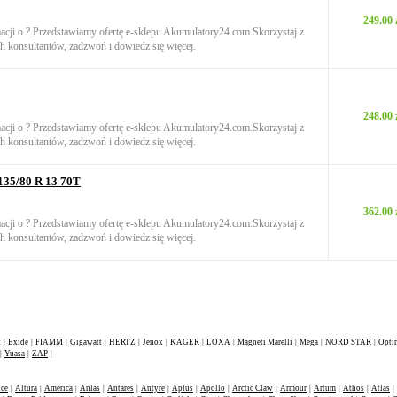
249.00 
macji o ? Przedstawiamy ofertę e-sklepu Akumulatory24.com.Skorzystaj z
h konsultantów, zadzwoń i dowiedz się więcej.
248.00 
macji o ? Przedstawiamy ofertę e-sklepu Akumulatory24.com.Skorzystaj z
h konsultantów, zadzwoń i dowiedz się więcej.
135/80 R 13 70T
362.00 
macji o ? Przedstawiamy ofertę e-sklepu Akumulatory24.com.Skorzystaj z
h konsultantów, zadzwoń i dowiedz się więcej.
W ofercie
t
|
Exide
|
FIAMM
|
Gigawatt
|
HERTZ
|
Jenox
|
KAGER
|
LOXA
|
Magneti Marelli
|
Mega
|
NORD STAR
|
Opti
|
Yuasa
|
ZAP
|
nce
|
Altura
|
America
|
Anlas
|
Antares
|
Antyre
|
Aplus
|
Apollo
|
Arctic Claw
|
Armour
|
Artum
|
Athos
|
Atlas
|