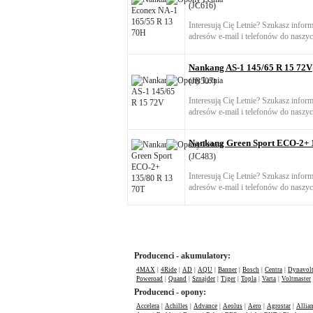
(JC616)
Interesują Cię Letnie? Szukasz infor
adresów e-mail i telefonów do naszyc
Nankang AS-1 145/65 R 15 72V
(JB507)
Interesują Cię Letnie? Szukasz infor
adresów e-mail i telefonów do naszyc
Nankang Green Sport ECO-2+ 
(JC483)
Interesują Cię Letnie? Szukasz infor
adresów e-mail i telefonów do naszyc
Producenci - akumulatory:
4MAX
|
4Ride
|
AD
|
AQU
|
Banner
|
Bosch
|
Centra
|
Dynavol
Poweroad
|
Quand
|
Sznajder
|
Tiger
|
Topla
|
Varta
|
Voltmaster
Producenci - opony:
Accelera
|
Achilles
|
Advance
|
Aeolus
|
Aero
|
Agrostar
|
Allia