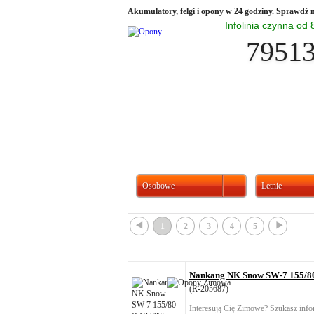
Akumulatory, felgi i opony w 24 godziny. Sprawdź n
Infolinia czynna od
7951
Osobowe
Letnie
{
}
1
2
3
4
5
Nankang NK Snow SW-7 155/80
(R-205687)
Interesują Cię Zimowe? Szukasz info