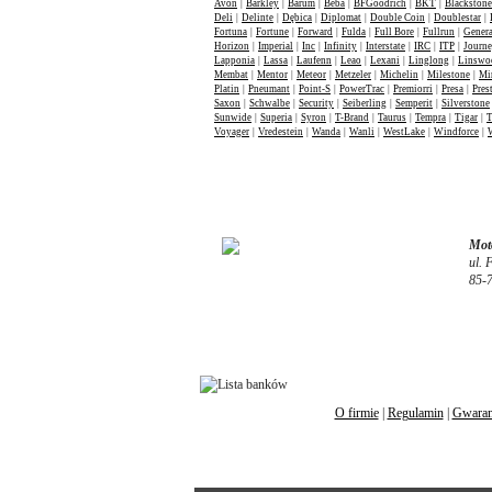
Avon
|
Barkley
|
Barum
|
Beba
|
BFGoodrich
|
BKT
|
Blackstone
Deli
|
Delinte
|
Dębica
|
Diplomat
|
Double Coin
|
Doublestar
|
Fortuna
|
Fortune
|
Forward
|
Fulda
|
Full Bore
|
Fullrun
|
Genera
Horizon
|
Imperial
|
Inc
|
Infinity
|
Interstate
|
IRC
|
ITP
|
Journ
Lapponia
|
Lassa
|
Laufenn
|
Leao
|
Lexani
|
Linglong
|
Linswo
Membat
|
Mentor
|
Meteor
|
Metzeler
|
Michelin
|
Milestone
|
Mi
Platin
|
Pneumant
|
Point-S
|
PowerTrac
|
Premiorri
|
Presa
|
Pres
Saxon
|
Schwalbe
|
Security
|
Seiberling
|
Semperit
|
Silverstone
Sunwide
|
Superia
|
Syron
|
T-Brand
|
Taurus
|
Tempra
|
Tigar
|
T
Voyager
|
Vredestein
|
Wanda
|
Wanli
|
WestLake
|
Windforce
|
Moto
ul. 
85-
O firmie
|
Regulamin
|
Gwaran