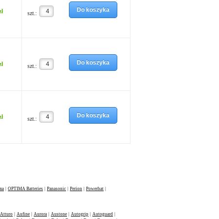
Do koszyka
zł
szt.:
Do koszyka
zł
szt.:
Do koszyka
zł
szt.:
ma
|
OPTIMA Batteries
|
Panasonic
|
Perion
|
Powerbat
|
Atturo
|
Aufine
|
Aurora
|
Austone
|
Autogrip
|
Autoguard
|