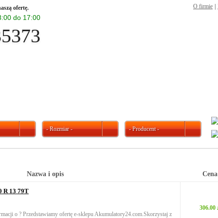
O firmie
|
aszą ofertę.
 8:00 do 17:00
35373
- Rozmiar -
- Producent -
Nazwa i opis
Cena
 R 13 79T
306.00 
rmacji o ? Przedstawiamy ofertę e-sklepu Akumulatory24.com.Skorzystaj z