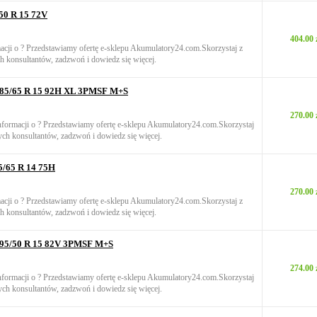
50 R 15 72V
404.00 
macji o ? Przedstawiamy ofertę e-sklepu Akumulatory24.com.Skorzystaj z
h konsultantów, zadzwoń i dowiedz się więcej.
185/65 R 15 92H XL 3PMSF M+S
270.00 
informacji o ? Przedstawiamy ofertę e-sklepu Akumulatory24.com.Skorzystaj
ych konsultantów, zadzwoń i dowiedz się więcej.
5/65 R 14 75H
270.00 
macji o ? Przedstawiamy ofertę e-sklepu Akumulatory24.com.Skorzystaj z
h konsultantów, zadzwoń i dowiedz się więcej.
195/50 R 15 82V 3PMSF M+S
274.00 
informacji o ? Przedstawiamy ofertę e-sklepu Akumulatory24.com.Skorzystaj
ych konsultantów, zadzwoń i dowiedz się więcej.