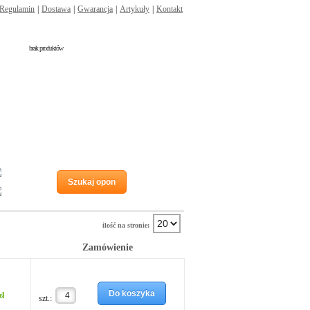
Regulamin
|
Dostawa
|
Gwarancja
|
Artykuły
|
Kontakt
brak produktów
Run flat
Szukaj opon
Wzmocnienie
ilość na stronie:
Zamówienie
Do koszyka
zł
szt.: