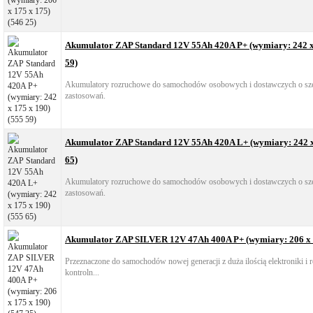
Akumulator ZAP Standard 12V 55Ah 420A P+ (wymiary: 242 x 
59)
Akumulatory rozruchowe do samochodów osobowych i dostawczych o sz
zastosowań.
Akumulator ZAP Standard 12V 55Ah 420A L+ (wymiary: 242 x 
65)
Akumulatory rozruchowe do samochodów osobowych i dostawczych o sz
zastosowań.
Akumulator ZAP SILVER 12V 47Ah 400A P+ (wymiary: 206 x 1
Przeznaczone do samochodów nowej generacji z duża ilością elektroniki i
kontroln...