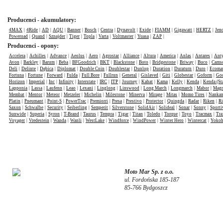
Producenci - akumulatory:
4MAX
|
4Ride
|
AD
|
AQU
|
Banner
|
Bosch
|
Centra
|
Dynavolt
|
Exide
|
FIAMM
|
Gigawatt
|
HERTZ
|
Jen
Poweroad
|
Quand
|
Sznajder
|
Tiger
|
Topla
|
Varta
|
Voltmaster
|
Yuasa
|
ZAP
|
Producenci - opony:
Accelera
|
Achilles
|
Advance
|
Aeolus
|
Aero
|
Agrostar
|
Alliance
|
Altura
|
America
|
Anlas
|
Antares
|
Anty
Avon
|
Barkley
|
Barum
|
Beba
|
BFGoodrich
|
BKT
|
Blackstone
|
Boto
|
Bridgestone
|
Briway
|
Buco
|
Cams
Deli
|
Delinte
|
Dębica
|
Diplomat
|
Double Coin
|
Doublestar
|
Dunlop
|
Duration
|
Duraturn
|
Duro
|
Ecomat
Fortuna
|
Fortune
|
Forward
|
Fulda
|
Full Bore
|
Fullrun
|
General
|
Gislaved
|
Giti
|
Globestar
|
Goform
|
Goo
Horizon
|
Imperial
|
Inc
|
Infinity
|
Interstate
|
IRC
|
ITP
|
Journey
|
Kabat
|
Kama
|
Kelly
|
Kenda
|
Kenda (St
Lapponia
|
Lassa
|
Laufenn
|
Leao
|
Lexani
|
Linglong
|
Linswood
|
Long March
|
Longmarch
|
Mabor
|
Mag
Membat
|
Mentor
|
Meteor
|
Metzeler
|
Michelin
|
Milestone
|
Minerva
|
Mirage
|
Mitas
|
Momo Tires
|
Nanka
Platin
|
Pneumant
|
Point-S
|
PowerTrac
|
Premiorri
|
Presa
|
Prestivo
|
Protector
|
Quingda
|
Radar
|
Riken
|
Ri
Saxon
|
Schwalbe
|
Security
|
Seiberling
|
Semperit
|
Silverstone
|
SolidAir
|
Solideal
|
Sonar
|
Sonny
|
Sporti
Sunwide
|
Superia
|
Syron
|
T-Brand
|
Taurus
|
Tempra
|
Tigar
|
Titan
|
Toledo
|
Torque
|
Toyo
|
Tracmax
|
Tra
Voyager
|
Vredestein
|
Wanda
|
Wanli
|
WestLake
|
Windforce
|
WindPower
|
Winter Hero
|
Wintercat
|
Yoko
Moto Mar Sp. z o.o.
ul. Fordońska 185-187
85-766 Bydgoszcz