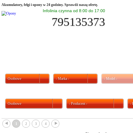
Akumulatory, felgi i opony w 24 godziny. Sprawdź naszą ofertę.
Infolinia czynna od 8:00 do 17:00
795135373
Osobowe
- Marka -
- Model -
Osobowe
- Producent -
-
{
}
1
2
3
4