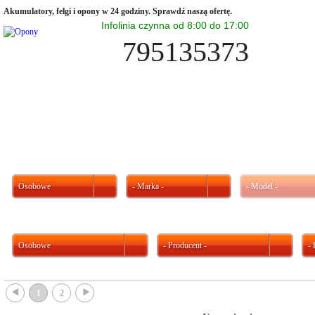
Akumulatory, felgi i opony w 24 godziny. Sprawdź naszą ofertę.
Infolinia czynna od 8:00 do 17:00
795135373
Osobowe
- Marka -
- Model -
Osobowe
- Producent -
-
{
}
1
2