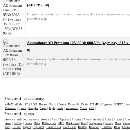
(AD2PP 95-0)
Do produkcji akumulatorów serii Premium wykorzystano najnowocześniejs
produkcji wsp...
Akumulator AD Premium 12V 80Ah 600A P+ (wymiary: 315 x 1
0)
Produkowany zgodnie z międzynarodowymi normami, w oparciu o najlepsz
technologie łą...
Producenci - akumulatory:
4MAX
|
4Ride
|
AD
|
AQU
|
Banner
|
Bosch
|
Centra
|
Dynavolt
|
Exide
|
FIAMM
|
Gigawatt
|
HERTZ
|
Jen
Poweroad
|
Quand
|
Sznajder
|
Tiger
|
Topla
|
Varta
|
Voltmaster
|
Yuasa
|
ZAP
|
Producenci - opony:
Accelera
|
Achilles
|
Advance
|
Aeolus
|
Aero
|
Agrostar
|
Alliance
|
Altura
|
America
|
Anlas
|
Antares
|
Anty
Avon
|
Barkley
|
Barum
|
Beba
|
BFGoodrich
|
BKT
|
Blackstone
|
Boto
|
Bridgestone
|
Briway
|
Buco
|
Cams
Deli
|
Delinte
|
Dębica
|
Diplomat
|
Double Coin
|
Doublestar
|
Dunlop
|
Duration
|
Duraturn
|
Duro
|
Ecomat