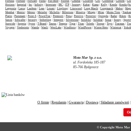
Fortuna
|
Fortune
|
Forward
|
Fulda
|
Full Bore
|
Fullrun
|
General
|
Gislaved
|
Giti
|
Globestar
|
Goform
|
Goo
Horizon
|
Imperial
|
Inc
|
Infinity
|
Interstate
|
IRC
|
ITP
|
Journey
|
Kabat
|
Kama
|
Kelly
|
Kenda
|
Kenda (St
Lapponia
|
Lassa
|
Laufenn
|
Leao
|
Lexani
|
Linglong
|
Linswood
|
Long March
|
Longmarch
|
Mabor
|
Mag
Membat
|
Mentor
|
Meteor
|
Metzeler
|
Michelin
|
Milestone
|
Minerva
|
Mirage
|
Mitas
|
Momo Tires
|
Nanka
Platin
|
Pneumant
|
Point-S
|
PowerTrac
|
Premiorri
|
Presa
|
Prestivo
|
Protector
|
Quingda
|
Radar
|
Riken
|
Ri
Saxon
|
Schwalbe
|
Security
|
Seiberling
|
Semperit
|
Silverstone
|
SolidAir
|
Solideal
|
Sonar
|
Sonny
|
Sporti
Sunwide
|
Superia
|
Syron
|
T-Brand
|
Taurus
|
Tempra
|
Tigar
|
Titan
|
Toledo
|
Torque
|
Toyo
|
Tracmax
|
Tra
Voyager
|
Vredestein
|
Wanda
|
Wanli
|
WestLake
|
Windforce
|
WindPower
|
Winter Hero
|
Wintercat
|
Yoko
Moto Mar Sp. z o.o.
ul. Fordońska 185-187
85-766 Bydgoszcz
O firmie
|
Regulamin
|
Gwarancja
|
Dostawa
|
Składanie zamówień
Od
© Copyright Moto Mar S