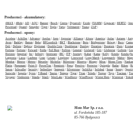
Producenci - akumulatory:
4MAX
|
4Ride
|
AD
|
AQU
|
Banner
|
Bosch
|
Centra
|
Dynavolt
|
Exide
|
FIAMM
|
Gigawatt
|
HERTZ
|
Jen
Poweroad
|
Quand
|
Sznajder
|
Tiger
|
Topla
|
Varta
|
Voltmaster
|
Yuasa
|
ZAP
|
Producenci - opony:
Accelera
|
Achilles
|
Advance
|
Aeolus
|
Aero
|
Agrostar
|
Alliance
|
Altura
|
America
|
Anlas
|
Antares
|
Anty
Avon
|
Barkley
|
Barum
|
Beba
|
BFGoodrich
|
BKT
|
Blackstone
|
Boto
|
Bridgestone
|
Briway
|
Buco
|
Cams
Deli
|
Delinte
|
Dębica
|
Diplomat
|
Double Coin
|
Doublestar
|
Dunlop
|
Duration
|
Duraturn
|
Duro
|
Ecomat
Fortuna
|
Fortune
|
Forward
|
Fulda
|
Full Bore
|
Fullrun
|
General
|
Gislaved
|
Giti
|
Globestar
|
Goform
|
Goo
Horizon
|
Imperial
|
Inc
|
Infinity
|
Interstate
|
IRC
|
ITP
|
Journey
|
Kabat
|
Kama
|
Kelly
|
Kenda
|
Kenda (St
Lapponia
|
Lassa
|
Laufenn
|
Leao
|
Lexani
|
Linglong
|
Linswood
|
Long March
|
Longmarch
|
Mabor
|
Mag
Membat
|
Mentor
|
Meteor
|
Metzeler
|
Michelin
|
Milestone
|
Minerva
|
Mirage
|
Mitas
|
Momo Tires
|
Nanka
Platin
|
Pneumant
|
Point-S
|
PowerTrac
|
Premiorri
|
Presa
|
Prestivo
|
Protector
|
Quingda
|
Radar
|
Riken
|
Ri
Saxon
|
Schwalbe
|
Security
|
Seiberling
|
Semperit
|
Silverstone
|
SolidAir
|
Solideal
|
Sonar
|
Sonny
|
Sporti
Sunwide
|
Superia
|
Syron
|
T-Brand
|
Taurus
|
Tempra
|
Tigar
|
Titan
|
Toledo
|
Torque
|
Toyo
|
Tracmax
|
Tra
Voyager
|
Vredestein
|
Wanda
|
Wanli
|
WestLake
|
Windforce
|
WindPower
|
Winter Hero
|
Wintercat
|
Yoko
Moto Mar Sp. z o.o.
ul. Fordońska 185-187
85-766 Bydgoszcz