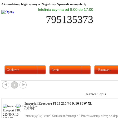
Akumulatory, felgi i opony w 24 godziny. Sprawdź naszą ofertę.
Infolinia czynna od 8:00 do 17:00
795135373
Osobowe
Letnie
- Rozmiar -
{
}
1
Nazwa i opis
Imperial Ecosport F105 215/40 R 16 86W XL
(IM701)
Interesują Cię Letnie? Szukasz informacji o ? Przedstawiamy ofertę e-skl