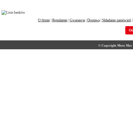
O firmie
|
Regulamin
|
Gwarancja
|
Dostawa
|
Składanie zamówień
Od
© Copyright Moto Mar S