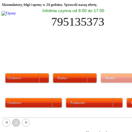
Akumulatory, felgi i opony w 24 godziny. Sprawdź naszą ofertę.
Infolinia czynna od 8:00 do 17:00
795135373
Osobowe
- Marka -
- Model -
Osobowe
- Producent -
-
{
}
1