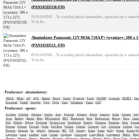
(PAN105D31R-FH)
PANASONIC - To wysokiej jakości akumulator, sprawdza się w samocho
W tej lin...
Akumulator Panasonic 12V 90Ah 710A P+ (wymiary: 306 x 1
(PAN105D31L-FH)
PANASONIC - To wysokiej jakości akumulator, sprawdza się w samocho
W tej lin...
Producenci - akumulatory:
4MAX
|
4Ride
|
AD
|
AQU
|
Banner
|
Bosch
|
Centra
|
Dynavolt
|
Exide
|
FIAMM
|
Gigawatt
|
HERTZ
|
Jen
Poweroad
|
Quand
|
Sznajder
|
Tiger
|
Topla
|
Varta
|
Voltmaster
|
Yuasa
|
ZAP
|
Producenci - opony:
Accelera
|
Achilles
|
Advance
|
Aeolus
|
Aero
|
Agrostar
|
Alliance
|
Altura
|
America
|
Anlas
|
Antares
|
Anty
Avon
|
Barkley
|
Barum
|
Beba
|
BFGoodrich
|
BKT
|
Blackstone
|
Boto
|
Bridgestone
|
Briway
|
Buco
|
Cams
Deli
|
Delinte
|
Dębica
|
Diplomat
|
Double Coin
|
Doublestar
|
Dunlop
|
Duration
|
Duraturn
|
Duro
|
Ecomat
Fortuna
|
Fortune
|
Forward
|
Fulda
|
Full Bore
|
Fullrun
|
General
|
Gislaved
|
Giti
|
Globestar
|
Goform
|
Goo
Horizon
|
Imperial
|
Inc
|
Infinity
|
Interstate
|
IRC
|
ITP
|
Journey
|
Kabat
|
Kama
|
Kelly
|
Kenda
|
Kenda (St
Lapponia
|
Lassa
|
Laufenn
|
Leao
|
Lexani
|
Linglong
|
Linswood
|
Long March
|
Longmarch
|
Mabor
|
Mag
Membat
|
Mentor
|
Meteor
|
Metzeler
|
Michelin
|
Milestone
|
Minerva
|
Mirage
|
Mitas
|
Momo Tires
|
Nanka