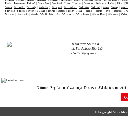
Platin
|
Pneumant
|
Point-S
|
PowerTrac
|
Premiorri
|
Presa
|
Prestivo
|
Protector
|
Quingda
|
Radar
|
Riken
|
Ri
Saxon
|
Schwalbe
|
Security
|
Seiberling
|
Semperit
|
Silverstone
|
SolidAir
|
Solideal
|
Sonar
|
Sonny
|
Sporti
Sunwide
|
Superia
|
Syron
|
T-Brand
|
Taurus
|
Tempra
|
Tigar
|
Titan
|
Toledo
|
Torque
|
Toyo
|
Tracmax
|
Tra
Voyager
|
Vredestein
|
Wanda
|
Wanli
|
WestLake
|
Windforce
|
WindPower
|
Winter Hero
|
Wintercat
|
Yoko
Moto Mar Sp. z o.o.
ul. Fordońska 185-187
85-766 Bydgoszcz
O firmie
|
Regulamin
|
Gwarancja
|
Dostawa
|
Składanie zamówień
Od
© Copyright Moto Mar S