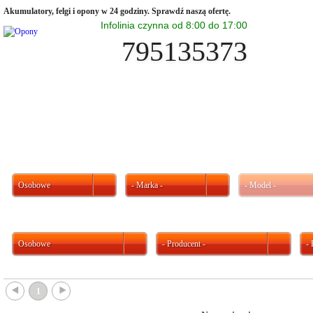
Akumulatory, felgi i opony w 24 godziny. Sprawdź naszą ofertę.
Infolinia czynna od 8:00 do 17:00
795135373
Osobowe
- Marka -
- Model -
Osobowe
- Producent -
-
{
}
1