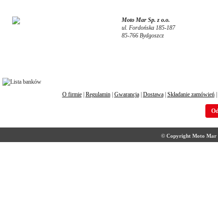
Moto Mar Sp. z o.o.
ul. Fordońska 185-187
85-766 Bydgoszcz
O firmie
|
Regulamin
|
Gwarancja
|
Dostawa
|
Składanie zamówień
Od
© Copyright Moto Mar S