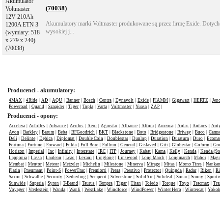
(70038)
Akumulatory marki Voltmaster produkowane są przez firmę Exide. Dotych
wysokiej j...
Producenci - akumulatory:
4MAX
|
4Ride
|
AD
|
AQU
|
Banner
|
Bosch
|
Centra
|
Dynavolt
|
Exide
|
FIAMM
|
Gigawatt
|
HERTZ
|
Jen
Poweroad
|
Quand
|
Sznajder
|
Tiger
|
Topla
|
Varta
|
Voltmaster
|
Yuasa
|
ZAP
|
Producenci - opony:
Accelera
|
Achilles
|
Advance
|
Aeolus
|
Aero
|
Agrostar
|
Alliance
|
Altura
|
America
|
Anlas
|
Antares
|
Anty
Avon
|
Barkley
|
Barum
|
Beba
|
BFGoodrich
|
BKT
|
Blackstone
|
Boto
|
Bridgestone
|
Briway
|
Buco
|
Cams
Deli
|
Delinte
|
Dębica
|
Diplomat
|
Double Coin
|
Doublestar
|
Dunlop
|
Duration
|
Duraturn
|
Duro
|
Ecomat
Fortuna
|
Fortune
|
Forward
|
Fulda
|
Full Bore
|
Fullrun
|
General
|
Gislaved
|
Giti
|
Globestar
|
Goform
|
Goo
Horizon
|
Imperial
|
Inc
|
Infinity
|
Interstate
|
IRC
|
ITP
|
Journey
|
Kabat
|
Kama
|
Kelly
|
Kenda
|
Kenda (St
Lapponia
|
Lassa
|
Laufenn
|
Leao
|
Lexani
|
Linglong
|
Linswood
|
Long March
|
Longmarch
|
Mabor
|
Mag
Membat
|
Mentor
|
Meteor
|
Metzeler
|
Michelin
|
Milestone
|
Minerva
|
Mirage
|
Mitas
|
Momo Tires
|
Nanka
Platin
|
Pneumant
|
Point-S
|
PowerTrac
|
Premiorri
|
Presa
|
Prestivo
|
Protector
|
Quingda
|
Radar
|
Riken
|
Ri
Saxon
|
Schwalbe
|
Security
|
Seiberling
|
Semperit
|
Silverstone
|
SolidAir
|
Solideal
|
Sonar
|
Sonny
|
Sporti
Sunwide
|
Superia
|
Syron
|
T-Brand
|
Taurus
|
Tempra
|
Tigar
|
Titan
|
Toledo
|
Torque
|
Toyo
|
Tracmax
|
Tra
Voyager
|
Vredestein
|
Wanda
|
Wanli
|
WestLake
|
Windforce
|
WindPower
|
Winter Hero
|
Wintercat
|
Yoko