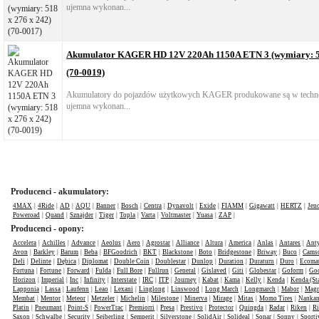
ujemna wykonan...
Akumulator KAGER HD 12V 220Ah 1150A ETN 3 (wymiary: 51
(70-0019)
Akumulatory do pojazdów użytkowych KAGER produkowane są w technol
ujemna wykonan...
Producenci - akumulatory:
4MAX
|
4Ride
|
AD
|
AQU
|
Banner
|
Bosch
|
Centra
|
Dynavolt
|
Exide
|
FIAMM
|
Gigawatt
|
HERTZ
|
Jen
Poweroad
|
Quand
|
Sznajder
|
Tiger
|
Topla
|
Varta
|
Voltmaster
|
Yuasa
|
ZAP
|
Producenci - opony:
Accelera
|
Achilles
|
Advance
|
Aeolus
|
Aero
|
Agrostar
|
Alliance
|
Altura
|
America
|
Anlas
|
Antares
|
Anty
Avon
|
Barkley
|
Barum
|
Beba
|
BFGoodrich
|
BKT
|
Blackstone
|
Boto
|
Bridgestone
|
Briway
|
Buco
|
Cams
Deli
|
Delinte
|
Dębica
|
Diplomat
|
Double Coin
|
Doublestar
|
Dunlop
|
Duration
|
Duraturn
|
Duro
|
Ecomat
Fortuna
|
Fortune
|
Forward
|
Fulda
|
Full Bore
|
Fullrun
|
General
|
Gislaved
|
Giti
|
Globestar
|
Goform
|
Goo
Horizon
|
Imperial
|
Inc
|
Infinity
|
Interstate
|
IRC
|
ITP
|
Journey
|
Kabat
|
Kama
|
Kelly
|
Kenda
|
Kenda (St
Lapponia
|
Lassa
|
Laufenn
|
Leao
|
Lexani
|
Linglong
|
Linswood
|
Long March
|
Longmarch
|
Mabor
|
Mag
Membat
|
Mentor
|
Meteor
|
Metzeler
|
Michelin
|
Milestone
|
Minerva
|
Mirage
|
Mitas
|
Momo Tires
|
Nanka
Platin
|
Pneumant
|
Point-S
|
PowerTrac
|
Premiorri
|
Presa
|
Prestivo
|
Protector
|
Quingda
|
Radar
|
Riken
|
Ri
Saxon
|
Schwalbe
|
Security
|
Seiberling
|
Semperit
|
Silverstone
|
SolidAir
|
Solideal
|
Sonar
|
Sonny
|
Sporti