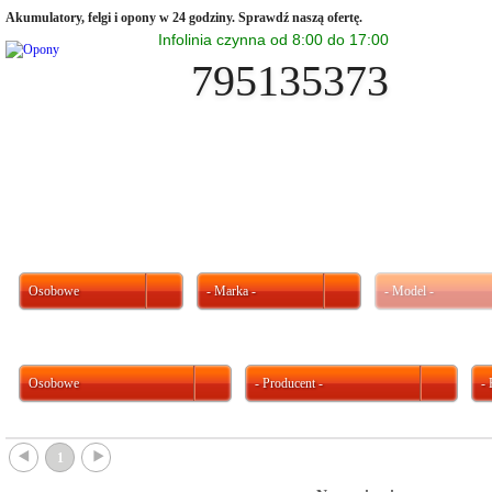
Akumulatory, felgi i opony w 24 godziny. Sprawdź naszą ofertę.
Infolinia czynna od 8:00 do 17:00
795135373
Osobowe
- Marka -
- Model -
Osobowe
- Producent -
-
{
}
1