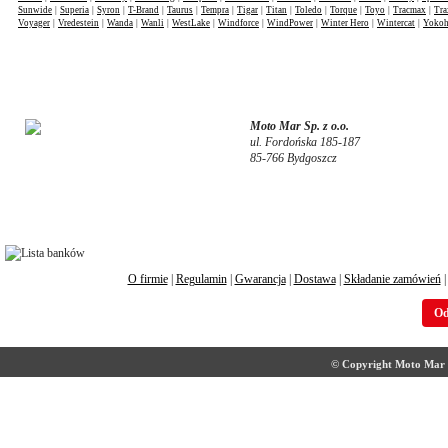
Sunwide
|
Superia
|
Syron
|
T-Brand
|
Taurus
|
Tempra
|
Tigar
|
Titan
|
Toledo
|
Torque
|
Toyo
|
Tracmax
|
Tra
Voyager
|
Vredestein
|
Wanda
|
Wanli
|
WestLake
|
Windforce
|
WindPower
|
Winter Hero
|
Wintercat
|
Yoko
Moto Mar Sp. z o.o.
ul. Fordońska 185-187
85-766 Bydgoszcz
O firmie
|
Regulamin
|
Gwarancja
|
Dostawa
|
Składanie zamówień
Od
© Copyright Moto Mar S