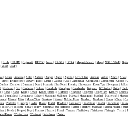
W ofercie
t
|
Exide
|
FIAMM
|
Gigawatt
|
HERTZ
|
Jenox
|
KAGER
|
LOXA
|
Magneti Marelli
|
Mega
|
NORD STAR
|
Opti
|
Yuasa
|
ZAP
|
nce
|
Altura
|
America
|
Anlas
|
Antares
|
Antyre
|
Aplus
|
Apollo
|
Arctic Claw
|
Armour
|
Artum
|
Athos
|
Atlas
|
|
Boto
|
Bridgestone
|
Briway
|
Buco
|
Camso
|
Carlisle
|
Ceat
|
Chengshan
|
ChengShin
|
Continental
|
Cooper
|
C
Dunlop
|
Duration
|
Duraturn
|
Duro
|
Ecomatic
|
Esa Tecar
|
Eternity
|
Eurostone
|
Event Tyre
|
Evergreen
|
Falke
l
|
Gislaved
|
Giti
|
Globestar
|
Goform
|
Goodride
|
Goodyear
|
Grenlander
|
Gripmax
|
GT Radial
|
Haida
|
Hank
ey
|
Kabat
|
Kama
|
Kelly
|
Kenda
|
Kenda (Starco)
|
Kinforest
|
Kingland
|
Kingstar
|
KingsTire
|
Kleber
|
Kormor
od
|
Long March
|
Longmarch
|
Mabor
|
Magnum
|
Malhotra
|
Maloya
|
Marangoni
|
Marshal
|
Mastercraft
|
Masters
nerva
|
Mirage
|
Mitas
|
Momo Tires
|
Nankang
|
Nexen
|
Nokian Tyres
|
Nordexx
|
Nordman
|
Novex
|
Ohtsu
|
Ov
tivo
|
Protector
|
Quingda
|
Radar
|
Riken
|
Rintal
|
Roadlux
|
Roadmarch
|
Roadstone
|
RoadX
|
Rockstone
|
Rosa
|
SolidAir
|
Solideal
|
Sonar
|
Sonny
|
Sportiva
|
Star Performer
|
Starco
|
Starfire
|
Starmaxx
|
Stomil Poznań
|
Stria
itan
|
Toledo
|
Torque
|
Toyo
|
Tracmax
|
Traxter
|
Trayal
|
Trazano
|
Trelleborg
|
Trialcutter
|
Triangle
|
Tristar
|
WindPower
|
Winter Hero
|
Wintercat
|
Yokohama
|
Zeetex
|