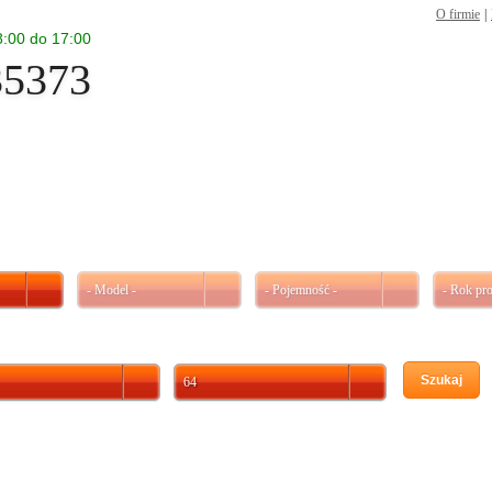
O firmie
|
 8:00 do 17:00
35373
- Model -
- Pojemność -
- Rok pro
Szukaj
64
Akumulator Centra Futura 12V 64Ah 640A P+ (wymiary: 242