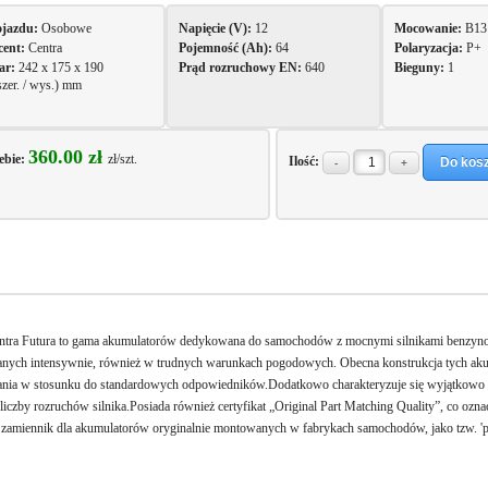
ojazdu:
Osobowe
Napięcie (V):
12
Mocowanie:
B13
cent:
Centra
Pojemność (Ah):
64
Polaryzacja:
P+
ar:
242 x 175 x 190
Prąd rozruchowy EN:
640
Bieguny:
1
 szer. / wys.) mm
360.00 zł
ebie:
zł/szt.
Ilość:
Do kos
-
+
Opis
Gwarancja
ntra Futura to gama akumulatorów dedykowana do samochodów z mocnymi silnikami benzyno
nych intensywnie, również w trudnych warunkach pogodowych. Obecna konstrukcja tych aku
nia w stosunku do standardowych odpowiedników.Dodatkowo charakteryzuje się wyjątkowo w
liczby rozruchów silnika.Posiada również certyfikat „Original Part Matching Quality”, co ozn
 zamiennik dla akumulatorów oryginalnie montowanych w fabrykach samochodów, jako tzw. '