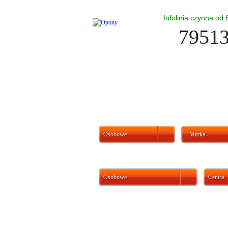
Infolinia czynna od
7951
Osobowe
- Marka -
Osobowe
Centra
Ważne informacje