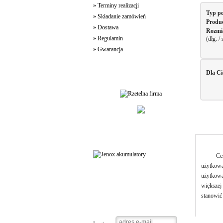
» Terminy realizacji
Typ p
» Składanie zamówień
Produ
» Dostawa
Rozmi
» Regulamin
(dłg. /
» Gwarancja
Dla Ci
Jakość Usług
Partnerzy
Ce
użytkowa
użytkowa
większej 
stanowić
Logowanie