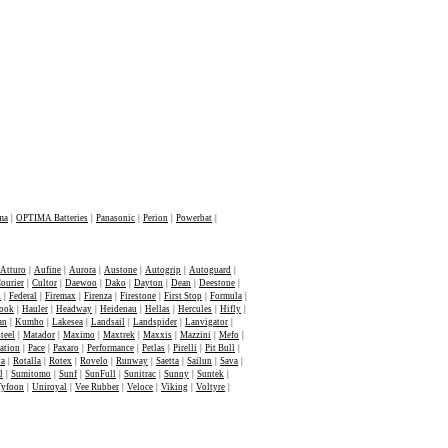
ma
|
OPTIMA Batteries
|
Panasonic
|
Perion
|
Powerbat
|
Atturo
|
Aufine
|
Aurora
|
Austone
|
Autogrip
|
Autoguard
|
ourier
|
Cultor
|
Daewoo
|
Dako
|
Dayton
|
Dean
|
Deestone
|
n
|
Federal
|
Firemax
|
Firenza
|
Firestone
|
First Stop
|
Formula
|
ook
|
Hauler
|
Headway
|
Heidenau
|
Hellas
|
Hercules
|
Hifly
|
an
|
Kumho
|
Lakesea
|
Landsail
|
Landspider
|
Lanvigator
|
teel
|
Matador
|
Maximo
|
Maxtrek
|
Maxxis
|
Mazzini
|
Mefo
|
ation
|
Pace
|
Paxaro
|
Performance
|
Petlas
|
Pirelli
|
Pit Bull
|
va
|
Rotalla
|
Rotex
|
Rovelo
|
Runway
|
Saetta
|
Sailun
|
Sava
|
l
|
Sumitomo
|
Sunf
|
SunFull
|
Sunitrac
|
Sunny
|
Suntek
|
Tyfoon
|
Uniroyal
|
Vee Rubber
|
Veloce
|
Viking
|
Voltyre
|