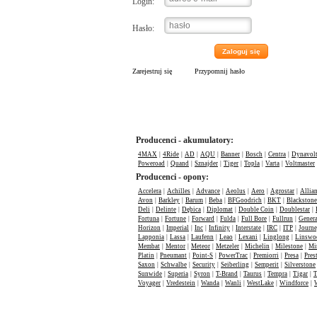
Login:
Hasło:
Zaloguj się
Zarejestruj się
Przypomnij hasło
Producenci - akumulatory:
4MAX
|
4Ride
|
AD
|
AQU
|
Banner
|
Bosch
|
Centra
|
Dynavol
Poweroad
|
Quand
|
Sznajder
|
Tiger
|
Topla
|
Varta
|
Voltmaster
Producenci - opony:
Accelera
|
Achilles
|
Advance
|
Aeolus
|
Aero
|
Agrostar
|
Allia
Avon
|
Barkley
|
Barum
|
Beba
|
BFGoodrich
|
BKT
|
Blackstone
Deli
|
Delinte
|
Dębica
|
Diplomat
|
Double Coin
|
Doublestar
|
Fortuna
|
Fortune
|
Forward
|
Fulda
|
Full Bore
|
Fullrun
|
Genera
Horizon
|
Imperial
|
Inc
|
Infinity
|
Interstate
|
IRC
|
ITP
|
Journ
Lapponia
|
Lassa
|
Laufenn
|
Leao
|
Lexani
|
Linglong
|
Linswo
Membat
|
Mentor
|
Meteor
|
Metzeler
|
Michelin
|
Milestone
|
Mi
Platin
|
Pneumant
|
Point-S
|
PowerTrac
|
Premiorri
|
Presa
|
Pres
Saxon
|
Schwalbe
|
Security
|
Seiberling
|
Semperit
|
Silverstone
Sunwide
|
Superia
|
Syron
|
T-Brand
|
Taurus
|
Tempra
|
Tigar
|
T
Voyager
|
Vredestein
|
Wanda
|
Wanli
|
WestLake
|
Windforce
|