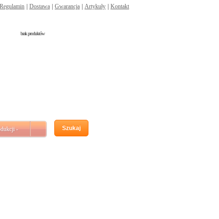
Regulamin
|
Dostawa
|
Gwarancja
|
Artykuły
|
Kontakt
brak produktów
Szukaj
dukcji -
 x 175 x 190) (CA640)