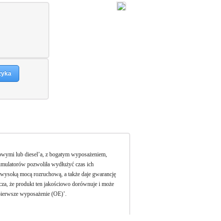
zyka
wymi lub diesel’a, z bogatym wyposażeniem,
mulatorów pozwoliła wydłużyć czas ich
ysoką mocą rozruchową, a także daje gwarancję
acza, że produkt ten jakościowo dorównuje i może
pierwsze wyposażenie (OE)’.