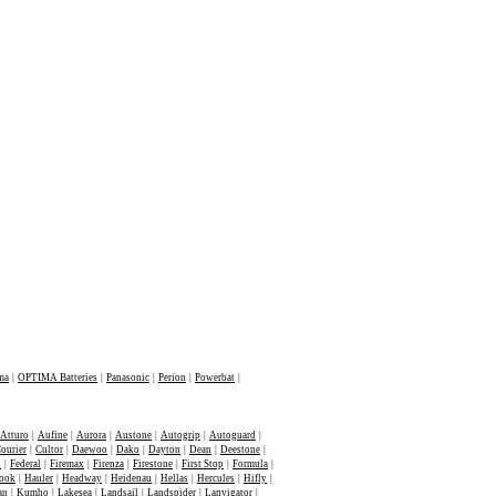
ma
|
OPTIMA Batteries
|
Panasonic
|
Perion
|
Powerbat
|
Atturo
|
Aufine
|
Aurora
|
Austone
|
Autogrip
|
Autoguard
|
ourier
|
Cultor
|
Daewoo
|
Dako
|
Dayton
|
Dean
|
Deestone
|
n
|
Federal
|
Firemax
|
Firenza
|
Firestone
|
First Stop
|
Formula
|
ook
|
Hauler
|
Headway
|
Heidenau
|
Hellas
|
Hercules
|
Hifly
|
an
|
Kumho
|
Lakesea
|
Landsail
|
Landspider
|
Lanvigator
|