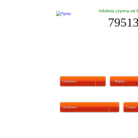
Infolinia czynna od
7951
Osobowe
- Marka -
Osobowe
Centra
Ważne informacje