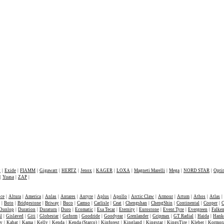
W ofercie
t
|
Exide
|
FIAMM
|
Gigawatt
|
HERTZ
|
Jenox
|
KAGER
|
LOXA
|
Magneti Marelli
|
Mega
|
NORD STAR
|
Opti
|
Yuasa
|
ZAP
|
nce
|
Altura
|
America
|
Anlas
|
Antares
|
Antyre
|
Aplus
|
Apollo
|
Arctic Claw
|
Armour
|
Artum
|
Athos
|
Atlas
|
|
Boto
|
Bridgestone
|
Briway
|
Buco
|
Camso
|
Carlisle
|
Ceat
|
Chengshan
|
ChengShin
|
Continental
|
Cooper
|
C
Dunlop
|
Duration
|
Duraturn
|
Duro
|
Ecomatic
|
Esa Tecar
|
Eternity
|
Eurostone
|
Event Tyre
|
Evergreen
|
Falke
l
|
Gislaved
|
Giti
|
Globestar
|
Goform
|
Goodride
|
Goodyear
|
Grenlander
|
Gripmax
|
GT Radial
|
Haida
|
Hank
ey
|
Kabat
|
Kama
|
Kelly
|
Kenda
|
Kenda (Starco)
|
Kinforest
|
Kingland
|
Kingstar
|
KingsTire
|
Kleber
|
Kormor