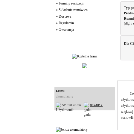
» Terminy realizacji
Typ p
» Składanie zamówień
Produ
» Dostawa
Rozmi
» Regulamin
(dłg. /
» Gwarancja
Dla Ci
Jakość Usług
Konsultanci
Leszek
Ce
akumulatory
użytkowa
użytkowa
52 320 40 36
8694819
większej 
stanowić
Partnerzy