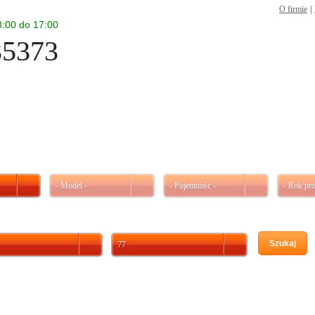
O firmie
|
 8:00 do 17:00
35373
- Model -
- Pojemność -
- Rok pro
Szukaj
77
Akumulator Centra Futura 12V 77Ah 760A P+ (wymiary: 278