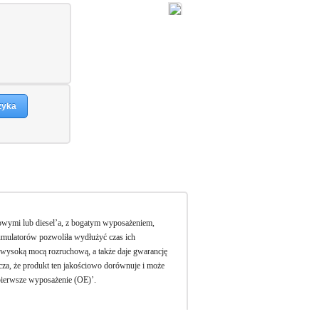
zyka
wymi lub diesel’a, z bogatym wyposażeniem,
mulatorów pozwoliła wydłużyć czas ich
ysoką mocą rozruchową, a także daje gwarancję
acza, że produkt ten jakościowo dorównuje i może
pierwsze wyposażenie (OE)’.