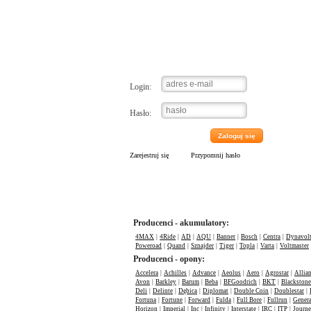
Logowanie
Login:
Hasło:
Zaloguj się
Zarejestruj się
Przypomnij hasło
Producenci - akumulatory:
4MAX
|
4Ride
|
AD
|
AQU
|
Banner
|
Bosch
|
Centra
|
Dynavol
Poweroad
|
Quand
|
Sznajder
|
Tiger
|
Topla
|
Varta
|
Voltmaster
Producenci - opony:
Accelera
|
Achilles
|
Advance
|
Aeolus
|
Aero
|
Agrostar
|
Allia
Avon
|
Barkley
|
Barum
|
Beba
|
BFGoodrich
|
BKT
|
Blackstone
Deli
|
Delinte
|
Dębica
|
Diplomat
|
Double Coin
|
Doublestar
|
Fortuna
|
Fortune
|
Forward
|
Fulda
|
Full Bore
|
Fullrun
|
Genera
Horizon
|
Imperial
|
Inc
|
Infinity
|
Interstate
|
IRC
|
ITP
|
Journ