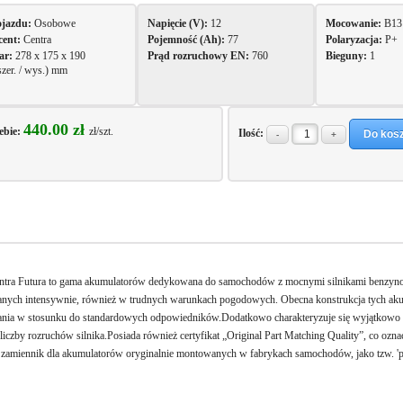
ojazdu:
Osobowe
Napięcie (V):
12
Mocowanie:
B13
cent:
Centra
Pojemność (Ah):
77
Polaryzacja:
P+
ar:
278 x 175 x 190
Prąd rozruchowy EN:
760
Bieguny:
1
 szer. / wys.) mm
440.00 zł
ebie:
zł/szt.
Ilość:
Do kos
-
+
Opis
Gwarancja
ntra Futura to gama akumulatorów dedykowana do samochodów z mocnymi silnikami benzyno
nych intensywnie, również w trudnych warunkach pogodowych. Obecna konstrukcja tych aku
nia w stosunku do standardowych odpowiedników.Dodatkowo charakteryzuje się wyjątkowo w
liczby rozruchów silnika.Posiada również certyfikat „Original Part Matching Quality”, co ozn
 zamiennik dla akumulatorów oryginalnie montowanych w fabrykach samochodów, jako tzw. '