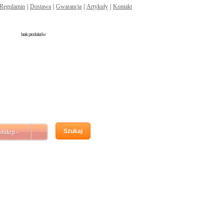
Regulamin
|
Dostawa
|
Gwarancja
|
Artykuły
|
Kontakt
brak produktów
Szukaj
dukcji -
 x 175 x 190) (CA770)