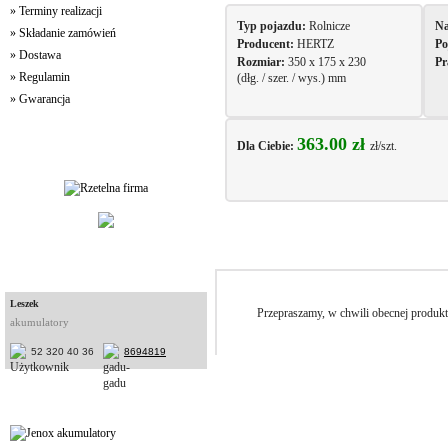
» Terminy realizacji
Typ pojazdu:
Rolnicze
Na
» Składanie zamówień
Producent:
HERTZ
Po
» Dostawa
Rozmiar:
350 x 175 x 230
Pr
» Regulamin
(dłg. / szer. / wys.) mm
» Gwarancja
363.00 zł
Dla Ciebie:
zł/szt.
Jakość Usług
Opis
Konsultanci
Leszek
Przepraszamy, w chwili obecnej produkt 
akumulatory
52 320 40 36
8694819
Partnerzy