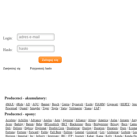
Logowanie
Login:
Hasło:
Zaloguj się
Zarejestruj się
Przypomnij hasło
Producenci - akumulatory:
4MAX
|
4Ride
|
AD
|
AQU
|
Banner
|
Bosch
|
Centra
|
Dynavolt
|
Exide
|
FIAMM
|
Gigawatt
|
HERTZ
|
Jen
Poweroad
|
Quand
|
Sznajder
|
Tiger
|
Topla
|
Varta
|
Voltmaster
|
Yuasa
|
ZAP
|
Producenci - opony:
Accelera
|
Achilles
|
Advance
|
Aeolus
|
Aero
|
Agrostar
|
Alliance
|
Altura
|
America
|
Anlas
|
Antares
|
Anty
Avon
|
Barkley
|
Barum
|
Beba
|
BFGoodrich
|
BKT
|
Blackstone
|
Boto
|
Bridgestone
|
Briway
|
Buco
|
Cams
Deli
|
Delinte
|
Dębica
|
Diplomat
|
Double Coin
|
Doublestar
|
Dunlop
|
Duration
|
Duraturn
|
Duro
|
Ecomat
Fortuna
|
Fortune
|
Forward
|
Fulda
|
Full Bore
|
Fullrun
|
General
|
Gislaved
|
Giti
|
Globestar
|
Goform
|
Goo
Horizon
|
Imperial
|
Inc
|
Infinity
|
Interstate
|
IRC
|
ITP
|
Journey
|
Kabat
|
Kama
|
Kelly
|
Kenda
|
Kenda (St