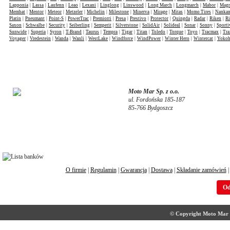
Lapponia
|
Lassa
|
Laufenn
|
Leao
|
Lexani
|
Linglong
|
Linswood
|
Long March
|
Longmarch
|
Mabor
|
Mag
Membat
|
Mentor
|
Meteor
|
Metzeler
|
Michelin
|
Milestone
|
Minerva
|
Mirage
|
Mitas
|
Momo Tires
|
Nanka
Platin
|
Pneumant
|
Point-S
|
PowerTrac
|
Premiorri
|
Presa
|
Prestivo
|
Protector
|
Quingda
|
Radar
|
Riken
|
Ri
Saxon
|
Schwalbe
|
Security
|
Seiberling
|
Semperit
|
Silverstone
|
SolidAir
|
Solideal
|
Sonar
|
Sonny
|
Sporti
Sunwide
|
Superia
|
Syron
|
T-Brand
|
Taurus
|
Tempra
|
Tigar
|
Titan
|
Toledo
|
Torque
|
Toyo
|
Tracmax
|
Tra
Voyager
|
Vredestein
|
Wanda
|
Wanli
|
WestLake
|
Windforce
|
WindPower
|
Winter Hero
|
Wintercat
|
Yoko
Moto Mar Sp. z o.o.
ul. Fordońska 185-187
85-766 Bydgoszcz
O firmie
|
Regulamin
|
Gwarancja
|
Dostawa
|
Składanie zamówień
Od
© Copyright Moto Mar S