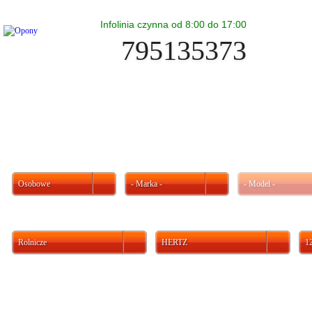
Infolinia czynna od 8:00 do 17:00
795135373
Osobowe
- Marka -
- Model -
Rolnicze
HERTZ
1
Ważne informacje
Akumulator HERTZ P