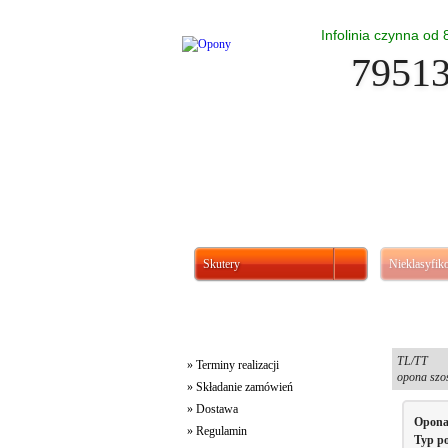
Infolinia czynna od
7951
Skutery
Nieklasyfi
Ważne informacje
TL/TT
» Terminy realizacji
opona sz
» Składanie zamówień
» Dostawa
Opon
» Regulamin
Typ p