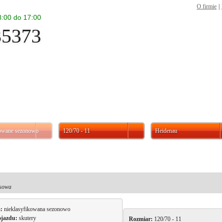
O firmie
|
 8:00 do 17:00
35373
kowane sezonowo
120/70 - 11
Heidenau
Heidenau K58 120/70 - 11 56M TL/TT (1112
osowa
a:
nieklasyfikowana sezonowo
ojazdu:
skutery
Rozmiar:
120/70 - 11