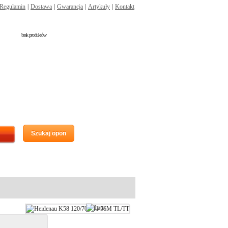
Regulamin
|
Dostawa
|
Gwarancja
|
Artykuły
|
Kontakt
brak produktów
Szukaj opon
0058)