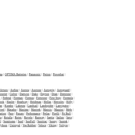
ma
|
OPTIMA Batteries
|
Panasonic
|
Perion
|
Powerbat
|
Atturo
|
Aufine
|
Aurora
|
Austone
|
Autogrip
|
Autoguard
|
ourier
|
Cultor
|
Daewoo
|
Dako
|
Dayton
|
Dean
|
Deestone
|
n
|
Federal
|
Firemax
|
Firenza
|
Firestone
|
First Stop
|
Formula
|
ook
|
Hauler
|
Headway
|
Heidenau
|
Hellas
|
Hercules
|
Hifly
|
an
|
Kumho
|
Lakesea
|
Landsail
|
Landspider
|
Lanvigator
|
teel
|
Matador
|
Maximo
|
Maxtrek
|
Maxxis
|
Mazzini
|
Mefo
|
ation
|
Pace
|
Paxaro
|
Performance
|
Petlas
|
Pirelli
|
Pit Bull
|
va
|
Rotalla
|
Rotex
|
Rovelo
|
Runway
|
Saetta
|
Sailun
|
Sava
|
l
|
Sumitomo
|
Sunf
|
SunFull
|
Sunitrac
|
Sunny
|
Suntek
|
Tyfoon
|
Uniroyal
|
Vee Rubber
|
Veloce
|
Viking
|
Voltyre
|