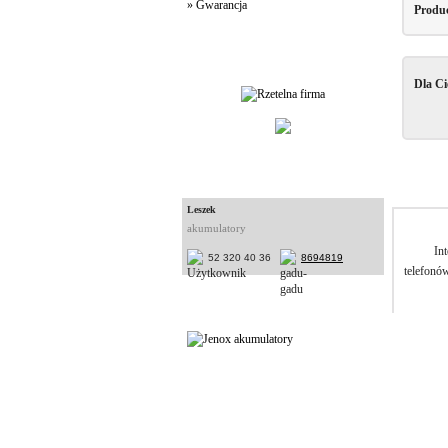
» Gwarancja
Produ
Jakość Usług
Dla Ci
Konsultanci
Leszek
akumulatory
In
52 320 40 36
8694819
telefonó
Partnerzy
Logowanie