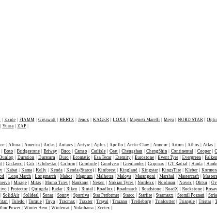
W ofercie
t
|
Exide
|
FIAMM
|
Gigawatt
|
HERTZ
|
Jenox
|
KAGER
|
LOXA
|
Magneti Marelli
|
Mega
|
NORD STAR
|
Opti
|
Yuasa
|
ZAP
|
nce
|
Altura
|
America
|
Anlas
|
Antares
|
Antyre
|
Aplus
|
Apollo
|
Arctic Claw
|
Armour
|
Artum
|
Athos
|
Atlas
|
|
Boto
|
Bridgestone
|
Briway
|
Buco
|
Camso
|
Carlisle
|
Ceat
|
Chengshan
|
ChengShin
|
Continental
|
Cooper
|
C
Dunlop
|
Duration
|
Duraturn
|
Duro
|
Ecomatic
|
Esa Tecar
|
Eternity
|
Eurostone
|
Event Tyre
|
Evergreen
|
Falke
l
|
Gislaved
|
Giti
|
Globestar
|
Goform
|
Goodride
|
Goodyear
|
Grenlander
|
Gripmax
|
GT Radial
|
Haida
|
Hank
ey
|
Kabat
|
Kama
|
Kelly
|
Kenda
|
Kenda (Starco)
|
Kinforest
|
Kingland
|
Kingstar
|
KingsTire
|
Kleber
|
Kormor
od
|
Long March
|
Longmarch
|
Mabor
|
Magnum
|
Malhotra
|
Maloya
|
Marangoni
|
Marshal
|
Mastercraft
|
Masters
nerva
|
Mirage
|
Mitas
|
Momo Tires
|
Nankang
|
Nexen
|
Nokian Tyres
|
Nordexx
|
Nordman
|
Novex
|
Ohtsu
|
Ov
tivo
|
Protector
|
Quingda
|
Radar
|
Riken
|
Rintal
|
Roadlux
|
Roadmarch
|
Roadstone
|
RoadX
|
Rockstone
|
Rosa
|
SolidAir
|
Solideal
|
Sonar
|
Sonny
|
Sportiva
|
Star Performer
|
Starco
|
Starfire
|
Starmaxx
|
Stomil Poznań
|
Stria
itan
|
Toledo
|
Torque
|
Toyo
|
Tracmax
|
Traxter
|
Trayal
|
Trazano
|
Trelleborg
|
Trialcutter
|
Triangle
|
Tristar
|
WindPower
|
Winter Hero
|
Wintercat
|
Yokohama
|
Zeetex
|