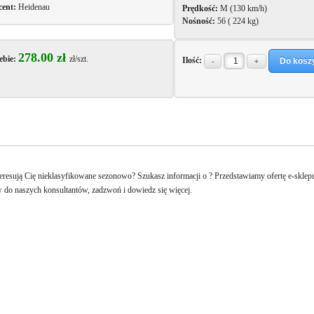
cent:
Heidenau
Prędkość:
M (130 km/h)
Nośność:
56 ( 224 kg)
278.00 zł
ebie:
zł/szt.
Ilość:
Do kosz
-
+
Opis
Gwarancja
teresują Cię nieklasyfikowane sezonowo? Szukasz informacji o
? Przedstawiamy ofertę e-sklep
w do naszych konsultantów, zadzwoń i dowiedz się więcej.