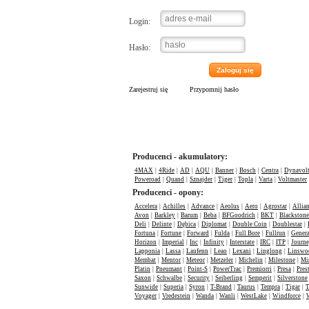
Login:
Hasło:
Zaloguj się
Zarejestruj się
Przypomnij hasło
Producenci - akumulatory:
4MAX
|
4Ride
|
AD
|
AQU
|
Banner
|
Bosch
|
Centra
|
Dynavol
Poweroad
|
Quand
|
Sznajder
|
Tiger
|
Topla
|
Varta
|
Voltmaster
Producenci - opony:
Accelera
|
Achilles
|
Advance
|
Aeolus
|
Aero
|
Agrostar
|
Allia
Avon
|
Barkley
|
Barum
|
Beba
|
BFGoodrich
|
BKT
|
Blackstone
Deli
|
Delinte
|
Dębica
|
Diplomat
|
Double Coin
|
Doublestar
|
Fortuna
|
Fortune
|
Forward
|
Fulda
|
Full Bore
|
Fullrun
|
Genera
Horizon
|
Imperial
|
Inc
|
Infinity
|
Interstate
|
IRC
|
ITP
|
Journ
Lapponia
|
Lassa
|
Laufenn
|
Leao
|
Lexani
|
Linglong
|
Linswo
Membat
|
Mentor
|
Meteor
|
Metzeler
|
Michelin
|
Milestone
|
Mi
Platin
|
Pneumant
|
Point-S
|
PowerTrac
|
Premiorri
|
Presa
|
Pres
Saxon
|
Schwalbe
|
Security
|
Seiberling
|
Semperit
|
Silverstone
Sunwide
|
Superia
|
Syron
|
T-Brand
|
Taurus
|
Tempra
|
Tigar
|
T
Voyager
|
Vredestein
|
Wanda
|
Wanli
|
WestLake
|
Windforce
|